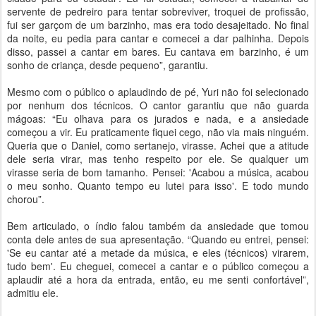
servente de pedreiro para tentar sobreviver, troquei de profissão,
fui ser garçom de um barzinho, mas era todo desajeitado. No final
da noite, eu pedia para cantar e comecei a dar palhinha. Depois
disso, passei a cantar em bares. Eu cantava em barzinho, é um
sonho de criança, desde pequeno”, garantiu.
Mesmo com o público o aplaudindo de pé, Yuri não foi selecionado
por nenhum dos técnicos. O cantor garantiu que não guarda
mágoas: “Eu olhava para os jurados e nada, e a ansiedade
começou a vir. Eu praticamente fiquei cego, não via mais ninguém.
Queria que o Daniel, como sertanejo, virasse. Achei que a atitude
dele seria virar, mas tenho respeito por ele. Se qualquer um
virasse seria de bom tamanho. Pensei: 'Acabou a música, acabou
o meu sonho. Quanto tempo eu lutei para isso'. E todo mundo
chorou”.
Bem articulado, o índio falou também da ansiedade que tomou
conta dele antes de sua apresentação. “Quando eu entrei, pensei:
'Se eu cantar até a metade da música, e eles (técnicos) virarem,
tudo bem'. Eu cheguei, comecei a cantar e o público começou a
aplaudir até a hora da entrada, então, eu me senti confortável”,
admitiu ele.