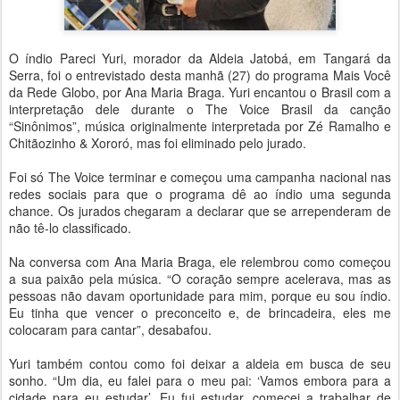
O índio Pareci Yuri, morador da Aldeia Jatobá, em Tangará da
Serra, foi o entrevistado desta manhã (27) do programa Mais Você
da Rede Globo, por Ana Maria Braga. Yuri encantou o Brasil com a
interpretação dele durante o The Voice Brasil da canção
“Sinônimos”, música originalmente interpretada por Zé Ramalho e
Chitãozinho & Xororó, mas foi eliminado pelo jurado.
Foi só The Voice terminar e começou uma campanha nacional nas
redes sociais para que o programa dê ao índio uma segunda
chance. Os jurados chegaram a declarar que se arrependeram de
não tê-lo classificado.
Na conversa com Ana Maria Braga, ele relembrou como começou
a sua paixão pela música. “O coração sempre acelerava, mas as
pessoas não davam oportunidade para mim, porque eu sou índio.
Eu tinha que vencer o preconceito e, de brincadeira, eles me
colocaram para cantar”, desabafou.
Yuri também contou como foi deixar a aldeia em busca de seu
sonho. “Um dia, eu falei para o meu pai: ‘Vamos embora para a
cidade para eu estudar’. Eu fui estudar, comecei a trabalhar de