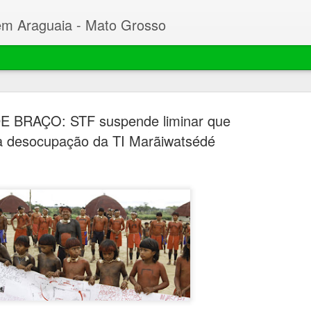
em Araguaia - Mato Grosso
 BRAÇO: STF suspende liminar que
a desocupação da TI Marãiwatsédé
Beto faz C
MAR
23
Desembarg
processo 
mil hectar
Garças
O prefeito de Nova Xavant