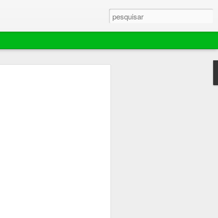
ebola murchar rápido,
ador extingue
e mantém área de 70
es em Barra do
ina comemorou por pouco tempo o