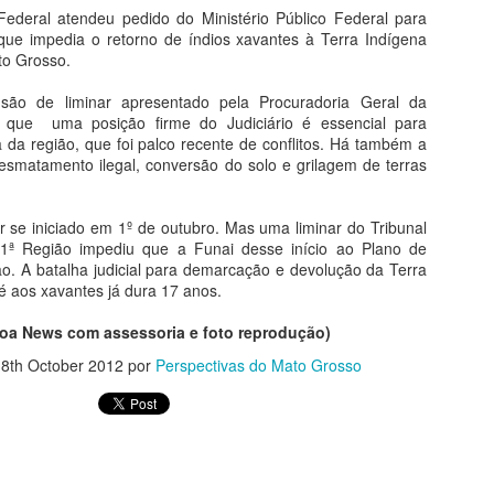
"ganho" de 70 mil hectares
ederal atendeu pedido do Ministério Público Federal para
Garças.
que impedia o retorno de índios xavantes à Terra Indígena
o Grosso.
Assim como seu homônimo a
de Xavantina murchou rapid
ão de liminar apresentado pela Procuradoria Geral da
iria para seu município se 
 que uma posição firme do Judiciário é essencial para
orelha por meter o nariz o
 da região, que foi palco recente de conflitos. Há também a
smatamento ilegal, conversão do solo e grilagem de terras
O desembargador relator do
Municipal não detém legitim
inconstitucionalidade de Le
r se iniciado em 1º de outubro. Mas uma liminar do Tribunal
municipal, conforme art. 1
 1ª Região impediu que a Funai desse início ao Plano de
razão disso, extinguiu o p
o. A batalha judicial para demarcação e devolução da Terra
acórdão que suspendeu os e
 aos xavantes já dura 17 anos.
oa News com assessoria e foto reprodução)
8th October 2012
por
Perspectivas do Mato Grosso
MPF RECOMENDA À
MAY
4
SES-MT REFORMA
EM CENTRAL DE
DISTRIBUIÇÃO DE
VACINAS DE BARRA