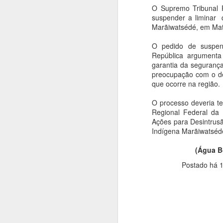
O Supremo Tribunal F
suspender a liminar 
Marãiwatsédé, em Mat
O pedido de suspens
República argumenta
garantia da segurança
preocupação com o de
que ocorre na região.
O processo deveria te
Regional Federal da
Ações para Desintrusã
Indígena Marãiwatsédé
(Água B
Postado há
1