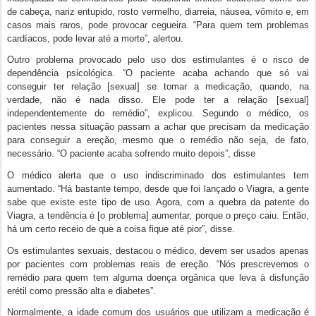
de cabeça, nariz entupido, rosto vermelho, diarreia, náusea, vômito e, em
casos mais raros, pode provocar cegueira. “Para quem tem problemas
cardíacos, pode levar até a morte”, alertou.
Outro problema provocado pelo uso dos estimulantes é o risco de
dependência psicológica. “O paciente acaba achando que só vai
conseguir ter relação [sexual] se tomar a medicação, quando, na
verdade, não é nada disso. Ele pode ter a relação [sexual]
independentemente do remédio”, explicou. Segundo o médico, os
pacientes nessa situação passam a achar que precisam da medicação
para conseguir a ereção, mesmo que o remédio não seja, de fato,
necessário. “O paciente acaba sofrendo muito depois”, disse
O médico alerta que o uso indiscriminado dos estimulantes tem
aumentado. “Há bastante tempo, desde que foi lançado o Viagra, a gente
sabe que existe este tipo de uso. Agora, com a quebra da patente do
Viagra, a tendência é [o problema] aumentar, porque o preço caiu. Então,
há um certo receio de que a coisa fique até pior”, disse.
Os estimulantes sexuais, destacou o médico, devem ser usados apenas
por pacientes com problemas reais de ereção. “Nós prescrevemos o
remédio para quem tem alguma doença orgânica que leva à disfunção
erétil como pressão alta e diabetes”.
Normalmente, a idade comum dos usuários que utilizam a medicação é