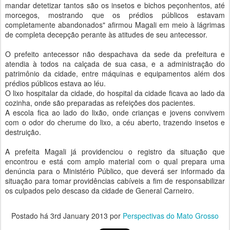
mandar detetizar tantos são os insetos e bichos peçonhentos, até
morcegos, mostrando que os prédios públicos estavam
completamente abandonados" afirmou Magali em meio à lágrimas
de completa decepção perante às atitudes de seu antecessor.
O prefeito antecessor não despachava da sede da prefeitura e
atendia à todos na calçada de sua casa, e a administração do
patrimônio da cidade, entre máquinas e equipamentos além dos
prédios públicos estava ao léu.
O lixo hospitalar da cidade, do hospital da cidade ficava ao lado da
cozinha, onde são preparadas as refeições dos pacientes.
A escola fica ao lado do lixão, onde crianças e jovens convivem
com o odor do cherume do lixo, a céu aberto, trazendo insetos e
destruição.
A prefeita Magali já providenciou o registro da situação que
encontrou e está com amplo material com o qual prepara uma
denúncia para o Ministério Público, que deverá ser informado da
situação para tomar providências cabíveis a fim de responsabilizar
os culpados pelo descaso da cidade de General Carneiro.
Postado há
3rd January 2013
por
Perspectivas do Mato Grosso