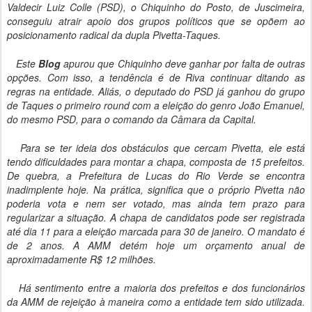
Valdecir Luiz Colle (PSD), o Chiquinho do Posto, de Juscimeira,
conseguiu atrair apoio dos grupos políticos que se opõem ao
posicionamento radical da dupla Pivetta-Taques.
Este
Blog
apurou que Chiquinho deve ganhar por falta de outras
opções. Com isso, a tendência é de Riva continuar ditando as
regras na entidade. Aliás, o deputado do PSD já ganhou do grupo
de Taques o primeiro round com a eleição do genro João Emanuel,
do mesmo PSD, para o comando da Câmara da Capital.
Para se ter ideia dos obstáculos que cercam Pivetta, ele está
tendo dificuldades para montar a chapa, composta de 15 prefeitos.
De quebra, a Prefeitura de Lucas do Rio Verde se encontra
inadimplente hoje. Na prática, significa que o próprio Pivetta não
poderia vota e nem ser votado, mas ainda tem prazo para
regularizar a situação. A chapa de candidatos pode ser registrada
até dia 11 para a eleição marcada para 30 de janeiro. O mandato é
de 2 anos. A AMM detém hoje um orçamento anual de
aproximadamente R$ 12 milhões.
Há sentimento entre a maioria dos prefeitos e dos funcionários
da AMM de rejeição à maneira como a entidade tem sido utilizada.