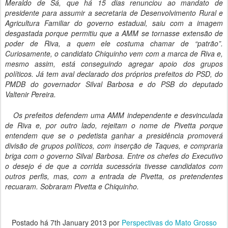
Meraldo de Sá, que há 15 dias renunciou ao mandato de
presidente para assumir a secretaria de Desenvolvimento Rural e
Agricultura Familiar do governo estadual, saiu com a imagem
desgastada porque permitiu que a AMM se tornasse extensão de
poder de Riva, a quem ele costuma chamar de “patrão”.
Curiosamente, o candidato Chiquinho vem com a marca de Riva e,
mesmo assim, está conseguindo agregar apoio dos grupos
políticos. Já tem aval declarado dos próprios prefeitos do PSD, do
PMDB do governador Silval Barbosa e do PSB do deputado
Valtenir Pereira.
Os prefeitos defendem uma AMM independente e desvinculada
de Riva e, por outro lado, rejeitam o nome de Pivetta porque
entendem que se o pedetista ganhar a presidência promoverá
divisão de grupos políticos, com inserção de Taques, e compraria
briga com o governo Silval Barbosa. Entre os chefes do Executivo
o desejo é de que a corrida sucessória tivesse candidatos com
outros perfis, mas, com a entrada de Pivetta, os pretendentes
recuaram. Sobraram Pivetta e Chiquinho.
Postado há
7th January 2013
por
Perspectivas do Mato Grosso