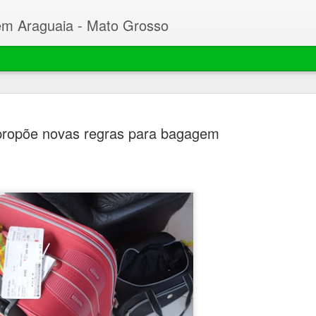
em Araguaia - Mato Grosso
ropõe novas regras para bagagem
Beto faz C
MAR
23
Desembarg
processo 
mil hectar
Garças
O prefeito de Nova Xavant