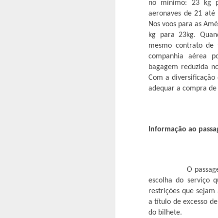
no mínimo: 23 kg p
aeronaves de 21 até 
A
Nos voos para as Amé
kg para 23kg. Quan
O
mesmo contrato de t
C
companhia aérea po
(2
bagagem reduzida nos
se
1
Com a diversificação 
adequar a compra de 
Du
a
De
A
Informação ao passa
O
pr
co
O passageiro deve
se
escolha do serviço 
restrições que sejam
El
a título de excesso
M
do bilhete.
c