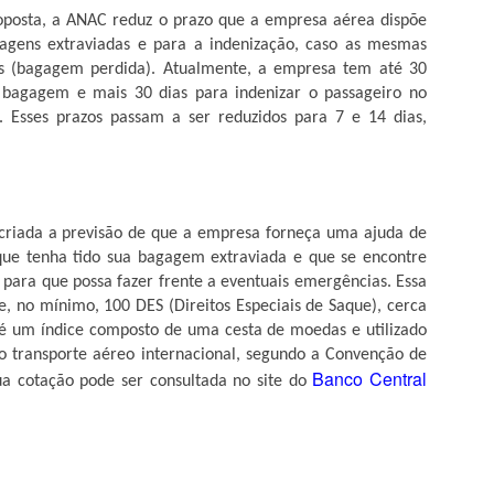
a ANAC reduz o prazo que a empresa aérea dispõe
gagens extraviadas e para a indenização, caso as mesmas
EXPEDIÇÃO PERCORRERÁ OS RIOS GARÇAS E
PR
as (bagagem perdida). Atualmente, a empresa tem até 30
27
ARAGUAIA NO FERIADÃO
a bagagem e mais 30 dias para indenizar o passageiro no
tre os dias 28 de abril e 1° de maio de 2018, será realizada a 5°
. Esses prazos passam a ser reduzidos para 7 e 14 dias,
xpedição do Vale do Garças. Neste ano o evento contará com
proximadamente vinte barcos, onde cerca de 50 amigos que moram
as cidades de Rondonópolis, Guiratinga, Alto Garças e Tesouro,
mbarcam em uma aventura pelos Rios Araguaia e Garças, com o
jetivo de conhecer e preservar as belezas naturais.
riada a previsão de que a empresa forneça uma ajuda de
que tenha tido sua bagagem extraviada e que se encontre
, para que possa fazer frente a eventuais emergências. Essa
Barra do Garças
e, no mínimo, 100 DES (Direitos Especiais de Saque), cerca
nta-feira (26) o Atacadão em Barra do Garças, o atendimento ao
é um índice composto de uma cesta de moedas e utilizado
ores e colaboradores recepcionaram a os clientes que aguardavam do
o transporte aéreo internacional, segundo a Convenção de
ção acabaram em poucos minutos devido a grande procura, durante
Banco Central
a cotação pode ser consultada no site do
 o acesso ao interior da loja.
ECEBEM 14ª ASSEMBLEIA ITINERANTE
ª edição da Assembleia Itinerante, nesta quinta e sexta-feiras (26 e