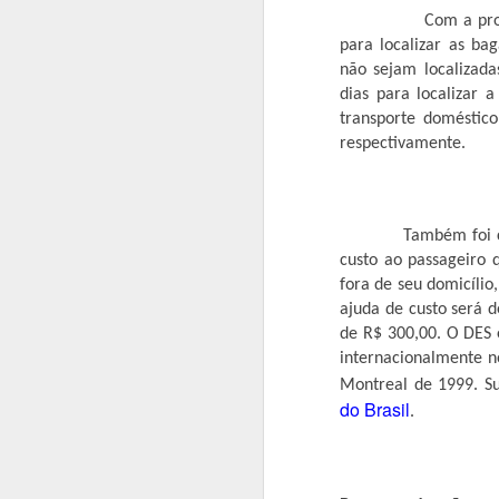
assinar a ordem de serviço para a
Com a proposta, 
nova construtora.
para localizar as ba
A
não sejam localizad
dias para localizar 
En
transporte doméstico
e
respectivamente.
a
n
e
ob
Também foi c
custo ao passageiro 
fora de seu domicílio
Atacadão inaugura loja em 
APR
ajuda de custo será d
26
Foi inaugurado na manhã desta qui
de R$ 300,00. O DES 
cliente teve início as 9h00, diret
internacionalmente n
lado de fora. Alguns produtos em promo
Montreal de 1999. Su
toda a manhã filas enormes formaram para
do Brasil
.
CIDADES DO ARAGUAIA R
APR
25
Pontal do Araguaia vai sediar a 14