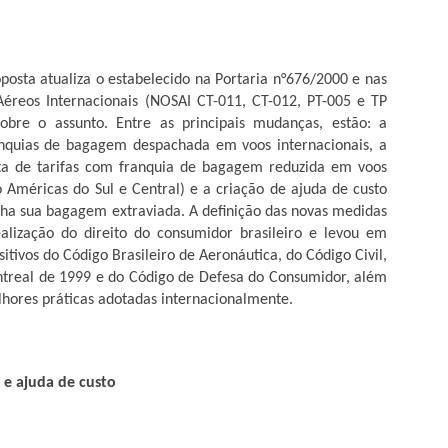
DO GARÇAS
O Ministério Público Federal
(MPF) em Mato Grosso, por meio
da sua Unidade em Barra do
ualiza o estabelecido na Portaria n°676/2000 e nas
Garças (MT), expediu
DIRETOR DA AZUL
MAY
recomendação à Secretaria de
éreos Internacionais (NOSAI CT-011, CT-012, PT-005 e TP
4
ANUNCIA RETORNO
Saúde do Estado de Mato
obre o assunto. Entre as principais mudanças, estão: a
Grosso, para que promova a
DE VOOS PARA
anquias de bagagem despachada em voos internacionais, a
reforma do Escritório Regional de
BARRA DO GARÇAS
rta de tarifas com franquia de bagagem reduzida em voos
Saúde de Barra do Garças, onde
O prefeito de Barra do Garças,
o Américas do Sul e Central) e a criação de ajuda de custo
funciona também a Central de
Roberto Farias, recebeu na quinta-
nha sua bagagem extraviada. A definição das novas medidas
Distribuição de Vacinas.
feira (3), o diretor de expansão da
alização do direito do consumidor brasileiro e levou em
Azul, Ronaldo Veras, no gabinete
itivos do Código Brasileiro de Aeronáutica, do Código Civil,
BARRA DO GARÇAS RECEBE KITS DE
PR
da prefeitura, quando recebeu a
treal de 1999 e do Código de Defesa do Consumidor, além
29
boa notícia sobre a volta do voo
IRRIGAÇÃO DO MINISTÉRIO DA AGRICULTURA
lhores práticas adotadas internacionalmente.
direto da empresa de Barra do
arra do Garças foi uma das 22 cidades contempladas com kits de
Garças para Cuiabá.
rigação que foram entregues pelo Ministério da Agricultura, Pecuária e
astecimento (Mapa) na sexta (27) no total de 895 kits de irrigação,
A linha será aos domingos dando
e irão distribuir o material para pequenos produtores rurais da
opção para várias conexões a
 e ajuda de custo
ricultura familiar. O prefeito Roberto Farias esteve sendo
partir da capital do Estado.
presentado nesta solenidade pelo secretário Fabiano Dall’Agnol.