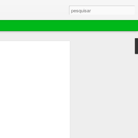
ebola murchar rápido,
ador extingue
e mantém área de 70
es em Barra do
ina comemorou por pouco tempo o