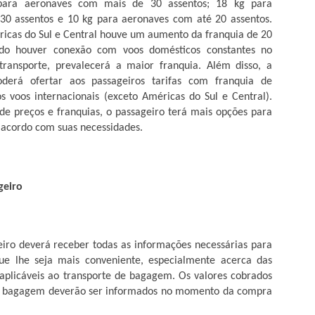
ara aeronaves com mais de 30 assentos; 18 kg para
30 assentos e 10 kg para aeronaves com até 20 assentos.
Biometria é utilizada na caravana da transformação
PR
ricas do Sul e Central houve um aumento da franquia de 20
23
em Mato Grosso
do houver conexão com voos domésticos constantes no
 atendimento da POLITEC com a emissão de 1ª e 2ª via de RGs na
ransporte, prevalecerá a maior franquia. Além disso, a
aravana da Transformação, em Cuiabá, começou nesta segunda-feira
derá ofertar aos passageiros tarifas com franquia de
3.04) e segue até a próxima sexta-feira (27.04). A distribuição de
 voos internacionais (exceto Américas do Sul e Central).
nhas será feita a partir das 6h. O horário de atendimento é das 8h às
7h, na Arena Pantanal.
de preços e franquias, o passageiro terá mais opções para
acordo com suas necessidades.
rante o evento, a emissão da 2° via será gratuita mediante a
presentação da Declaração de Hipossuficiência emitida pela
fensoria Pública.
VACINAÇÃO CONTRA A GRIPE INFLUENZA
PR
geiro
21
COMEÇA NESTA SEGUNDA
 município de Barra do Garças está recebendo cerca de 30% do lote
evisto de vacinas contra a gripe influenza (H1N1) e a imunização
meçara na segunda-feira (23) pelos grupos de riscos, adiantou a
rá receber todas as informações necessárias para
cretária Daniela Cortes.
que lhe seja mais conveniente, especialmente acerca das
 aplicáveis ao transporte de bagagem. Os valores cobrados
a informou que a cidade está seguindo corretamente o protocolo do
 de bagagem deverão ser informados no momento da compra
inistério da Saúde e até o presente momento não teve nenhum caso
onfirmado. “Vamos começar vacinar pelos grupos de risco e a