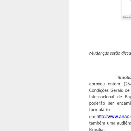
Mudanças serão discu
Brasíl
aprovou ontem (26/
Condições Gerais de
Internacional de B
poderão ser encam
formulár
http://www.anac.
em:
também uma audiênci
Brasília.