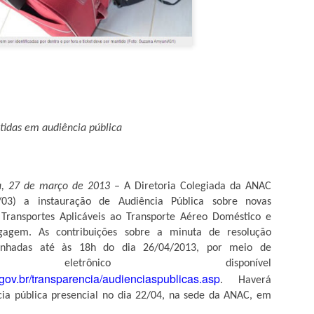
"ganho" de 70 mil hectares
Garças.
Assim como seu homônimo a
de Xavantina murchou rapid
iria para seu município se 
orelha por meter o nariz o
O desembargador relator do
tidas em audiência pública
Municipal não detém legitim
inconstitucionalidade de Le
municipal, conforme art. 1
razão disso, extinguiu o p
acórdão que suspendeu os e
ia, 27 de março de 2013
– A Diretoria Colegiada da ANAC
03) a instauração de Audiência Pública sobre novas
 Transportes Aplicáveis ao Transporte Aéreo Doméstico e
MPF RECOMENDA À
agagem. As contribuições sobre a minuta de resolução
MAY
4
SES-MT REFORMA
inhadas até às 18h do dia 26/04/2013, por meio de
io eletrônico disponível
EM CENTRAL DE
gov.br/transparencia/audienciaspublicas.asp
DISTRIBUIÇÃO DE
. Haverá
a pública presencial no dia 22/04, na sede da ANAC, em
VACINAS DE BARRA