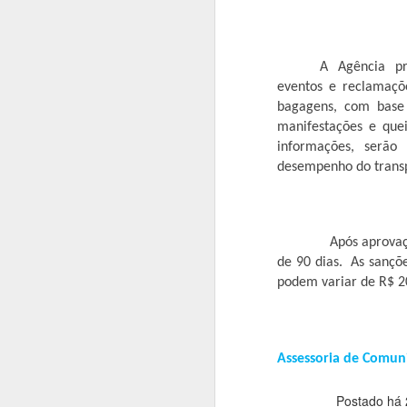
ca
A
A Agência pr
O 
eventos e reclamaçõe
re
bagagens, com base 
q
manifestações e que
le
informações, serão 
desempenho do trans
P
s
Após aprovação do t
A
de 90 dias. As sançõ
podem variar de R$ 20
O 
c
e
Assessoria de Comu
a
a
Postado há