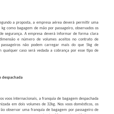
, General Carneiro, Torixoréu, Ribeirãozinho, Araguainha, Araguaiana,
m serão contempladas com serviços de cidadania, atendimento
 do programa BOLSA FAMÍLIA
osta, a empresa aérea deverá permitir uma
gem do beneficiários do Programa Bolsa Família
5 kg como bagagem de mão por passageiro, observados os
e de segurança. A empresa deverá informar de forma clara
as convoca todos os beneficiários do programa Bolsa Família a realizar
 dimensão e número de volumes aceitos no contrato de
s em saúde exigidas pelo programa.
passageiros não podem carregar mais do que 5kg de
qualquer caso será vedada a cobrança por esse tipo de
 o agente comunitário de saúde ou o próprio PSF do seu bairro.
35 anos depois do deputado Juruna, indígenas
PR
24
continuam sem representação política no país
m 19 de abril de 1983, o cacique xavante Mário Juruna subiu ao
m despachada
lenário da Câmara Federal para um discurso histórico em homenagem
 Dia do Índio. “Eu não vim aqui fuxicar com ninguém, eu vim aqui
ra trabalhar, para defender o povo, eu vim aqui para lutar. Eu quero
ue gente comece a respeitar nome de Juruna. Eu quero que gente
acionais, a franquia de bagagem despachada
ate índio brasileiro o mais possível dentro do melhor. Cada um de nós
nizada em dois volumes de 32kg. Nos voos domésticos, os
em consciência e cada um de nós tem capacidade.
erão observar uma franquia de bagagem por passageiro de