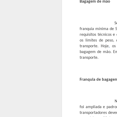
27.04). As cidades Barra do Garças
Bagagem de mão
Ponte Branca e Novo São Joaquim també
médico e exames.
Convocação para pesagem
APR
Segundo a prop
25
Está aberto o período para a pesa
franquia mínima de 
requisitos técnicos 
A Prefeitura Municipal de Barra do Garç
os limites de peso,
o acompanhamento das condicionalidade
transporte. Hoje
,
os 
bagagem de mão. Em 
Para agendar a consulta, basta procurar
transporte.
A
E
Franquia de bagage
p
ao
pa
q
Nos voos intern
tr
foi ampliada e padro
t
transportadores dev