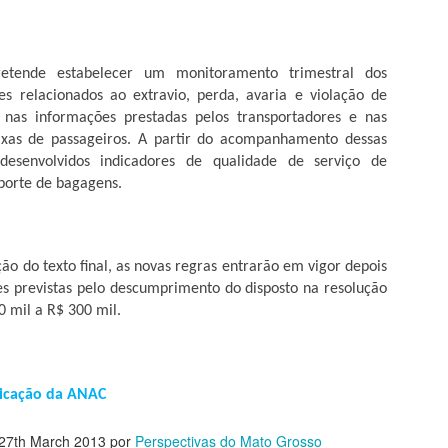
mpanha geral será realizada a partir de maio”, frisou.
Governo rescinde contrato com empreiteira que faria
PR
20
asfalto de Paranatinga a Canarana
etende estabelecer um monitoramento trimestral dos
Governo de Mato Grosso publicou na edição do Diário Oficial, 2/4, a
s relacionados ao extravio, perda, avaria e violação de
scisão unilateral do contrato que previa a pavimentação de 33,7
nas informações prestadas pelos transportadores e nas
uilômetros da MT-020 no trecho que liga Paranatinga a Canarana, no
ixas de passageiros. A partir do acompanhamento dessas
ste do Estado. O valor total do negócio foi de R$ 19 milhões.
desenvolvidos indicadores de qualidade de serviço de
porte de bagagens.
orém, segundo informações do Portal GeoObras, foram empenhados
omente R$ 12,8 milhões.
exto final, as novas regras entrarão em vigor depois
PREFEITO RECLAMA DE EXCLUSÃO DE
PR
es previstas pelo descumprimento do disposto na resolução
19
HOSPITAIS DO ARAGUAIA POR BANCADA
 mil a R$ 300 mil.
FEDERAL
prefeito de Barra do Garças, Roberto Farias (MDB), fez um alerta a
omunidade do Araguaia de que os hospitais públicos da região foram
xcluídos do pacote de emendas impositivas da bancada federal junto
nicação da ANAC
o Orçamento que prevê uma reforço monetário para vários município e
 maioria das cidades contempladas ficam na região norte do estado.
27th March 2013
por
Perspectivas do Mato Grosso