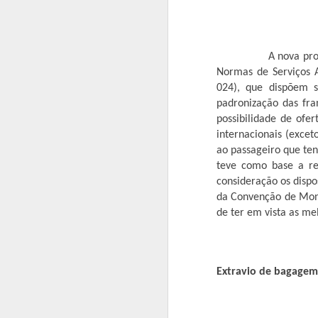
A nova proposta at
BETO COBRA DE
MAY
Normas de Serviços A
9
MINISTRO DAS
024), que dispõem s
CIDADES
padronização das fr
RETOMADA DAS
possibilidade de ofe
OBRAS DE
internacionais (excet
CONJUNTOS
ao passageiro que te
HABITACIONAIS
teve como base a re
consideração os dispos
O prefeito Roberto Farias continua
A
fazendo visitas em busca de
da Convenção de Mon
recursos, ao lado do deputado
de ter em vista as me
B
federal Fábio Garcia esteve no
ir
Ministério das Cidades cobrando a
Ab
volta imediata da construção do
qu
Residencial carvalho I e II, o
Extravio de bagagem
ag
ministro Alexandre Baldy solicitou
re
da Caixa celeridade e afirmou que
virá em Barra do Garças para