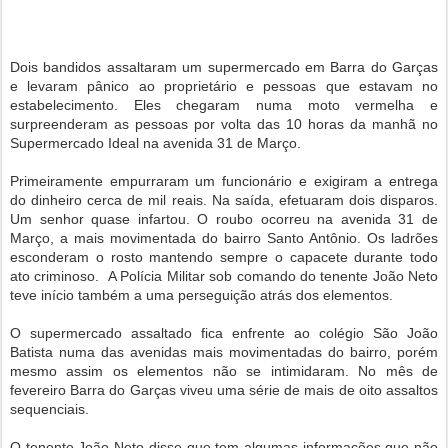
Dois bandidos assaltaram um supermercado em Barra do Garças
e levaram pânico ao proprietário e pessoas que estavam no
estabelecimento. Eles chegaram numa moto vermelha e
surpreenderam as pessoas por volta das 10 horas da manhã no
Supermercado Ideal na avenida 31 de Março.
Primeiramente empurraram um funcionário e exigiram a entrega
do dinheiro cerca de mil reais. Na saída, efetuaram dois disparos.
Um senhor quase infartou. O roubo ocorreu na avenida 31 de
Março, a mais movimentada do bairro Santo Antônio. Os ladrões
esconderam o rosto mantendo sempre o capacete durante todo
ato criminoso. A Polícia Militar sob comando do tenente João Neto
teve início também a uma perseguição atrás dos elementos.
O supermercado assaltado fica enfrente ao colégio São João
Batista numa das avenidas mais movimentadas do bairro, porém
mesmo assim os elementos não se intimidaram. No mês de
fevereiro Barra do Garças viveu uma série de mais de oito assaltos
sequenciais.
O tenente João Neto disse que tem algumas informações que não