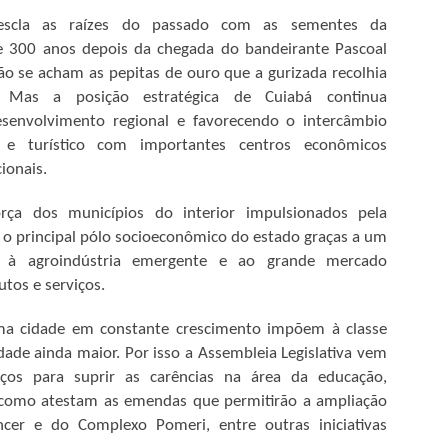
escla as raízes do passado com as sementes da
EXPEDIÇÃO PERCORRERÁ OS RIOS GARÇAS E
PR
 300 anos depois da chegada do bandeirante Pascoal
27
ARAGUAIA NO FERIADÃO
não se acham as pepitas de ouro que a gurizada recolhia
tre os dias 28 de abril e 1° de maio de 2018, será realizada a 5°
 Mas a posição estratégica de Cuiabá continua
xpedição do Vale do Garças. Neste ano o evento contará com
senvolvimento regional e favorecendo o intercâmbio
proximadamente vinte barcos, onde cerca de 50 amigos que moram
al e turístico com importantes centros econômicos
as cidades de Rondonópolis, Guiratinga, Alto Garças e Tesouro,
mbarcam em uma aventura pelos Rios Araguaia e Garças, com o
cionais.
jetivo de conhecer e preservar as belezas naturais.
ça dos municípios do interior impulsionados pela
é o principal pólo socioeconômico do estado graças a um
, à agroindústria emergente e ao grande mercado
Barra do Garças
tos e serviços.
nta-feira (26) o Atacadão em Barra do Garças, o atendimento ao
ores e colaboradores recepcionaram a os clientes que aguardavam do
a cidade em constante crescimento impõem à classe
ção acabaram em poucos minutos devido a grande procura, durante
idade ainda maior. Por isso a Assembleia Legislativa vem
 o acesso ao interior da loja.
orços para suprir as carências na área da educação,
ECEBEM 14ª ASSEMBLEIA ITINERANTE
 como atestam as emendas que permitirão a ampliação
cer e do Complexo Pomeri, entre outras iniciativas
ª edição da Assembleia Itinerante, nesta quinta e sexta-feiras (26 e