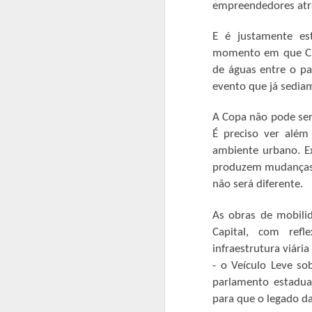
empreendedores atraí
E é justamente es
momento em que Cuia
BETO COBRA DE
MAY
de águas entre o p
9
MINISTRO DAS
evento que já sedia
CIDADES
RETOMADA DAS
A Copa não pode ser
OBRAS DE
É preciso ver além
CONJUNTOS
ambiente urbano. Ex
HABITACIONAIS
produzem mudanças e
O prefeito Roberto Farias continua
A
não será diferente.
fazendo visitas em busca de
recursos, ao lado do deputado
As obras de mobili
B
federal Fábio Garcia esteve no
ir
Capital, com ref
Ministério das Cidades cobrando a
Ab
volta imediata da construção do
infraestrutura viári
qu
Residencial carvalho I e II, o
- o Veículo Leve so
ag
ministro Alexandre Baldy solicitou
parlamento estadual
re
da Caixa celeridade e afirmou que
para que o legado da
virá em Barra do Garças para