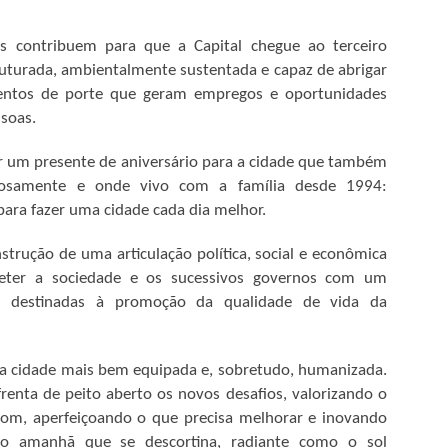
, General Carneiro, Torixoréu, Ribeirãozinho, Araguainha, Araguaiana,
m serão contempladas com serviços de cidadania, atendimento
os contribuem para que a Capital chegue ao terceiro
uturada, ambientalmente sustentada e capaz de abrigar
 do programa BOLSA FAMÍLIA
ntos de porte que geram empregos e oportunidades
gem do beneficiários do Programa Bolsa Família
ssoas.
as convoca todos os beneficiários do programa Bolsa Família a realizar
r um presente de aniversário para a cidade que também
s em saúde exigidas pelo programa.
hosamente e onde vivo com a família desde 1994:
 o agente comunitário de saúde ou o próprio PSF do seu bairro.
para fazer uma cidade cada dia melhor.
35 anos depois do deputado Juruna, indígenas
strução de uma articulação política, social e econômica
PR
24
continuam sem representação política no país
ter a sociedade e os sucessivos governos com um
s destinadas à promoção da qualidade de vida da
m 19 de abril de 1983, o cacique xavante Mário Juruna subiu ao
lenário da Câmara Federal para um discurso histórico em homenagem
 Dia do Índio. “Eu não vim aqui fuxicar com ninguém, eu vim aqui
ra trabalhar, para defender o povo, eu vim aqui para lutar. Eu quero
a cidade mais bem equipada e, sobretudo, humanizada.
ue gente comece a respeitar nome de Juruna. Eu quero que gente
enta de peito aberto os novos desafios, valorizando o
ate índio brasileiro o mais possível dentro do melhor. Cada um de nós
em consciência e cada um de nós tem capacidade.
 bom, aperfeiçoando o que precisa melhorar e inovando
o amanhã que se descortina, radiante como o sol