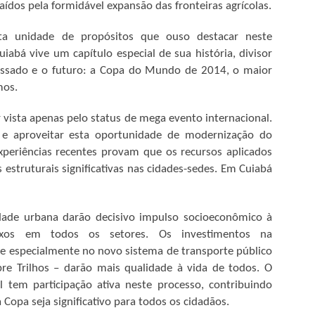
DO GARÇAS
dos pela formidável expansão das fronteiras agrícolas.
O Ministério Público Federal
(MPF) em Mato Grosso, por meio
ta unidade de propósitos que ouso destacar neste
da sua Unidade em Barra do
bá vive um capítulo especial de sua história, divisor
Garças (MT), expediu
DIRETOR DA AZUL
MAY
assado e o futuro: a Copa do Mundo de 2014, o maior
recomendação à Secretaria de
4
ANUNCIA RETORNO
Saúde do Estado de Mato
mos.
Grosso, para que promova a
DE VOOS PARA
reforma do Escritório Regional de
BARRA DO GARÇAS
 vista apenas pelo status de mega evento internacional.
Saúde de Barra do Garças, onde
O prefeito de Barra do Garças,
 e aproveitar esta oportunidade de modernização do
funciona também a Central de
Roberto Farias, recebeu na quinta-
Distribuição de Vacinas.
periências recentes provam que os recursos aplicados
feira (3), o diretor de expansão da
struturais significativas nas cidades-sedes. Em Cuiabá
Azul, Ronaldo Veras, no gabinete
BARRA DO GARÇAS RECEBE KITS DE
PR
da prefeitura, quando recebeu a
29
boa notícia sobre a volta do voo
IRRIGAÇÃO DO MINISTÉRIO DA AGRICULTURA
direto da empresa de Barra do
dade urbana darão decisivo impulso socioeconômico à
arra do Garças foi uma das 22 cidades contempladas com kits de
Garças para Cuiabá.
rigação que foram entregues pelo Ministério da Agricultura, Pecuária e
lexos em todos os setores. Os investimentos na
astecimento (Mapa) na sexta (27) no total de 895 kits de irrigação,
a e especialmente no novo sistema de transporte público
A linha será aos domingos dando
e irão distribuir o material para pequenos produtores rurais da
opção para várias conexões a
bre Trilhos – darão mais qualidade à vida de todos. O
ricultura familiar. O prefeito Roberto Farias esteve sendo
partir da capital do Estado.
 tem participação ativa neste processo, contribuindo
presentado nesta solenidade pelo secretário Fabiano Dall’Agnol.
 Copa seja significativo para todos os cidadãos.