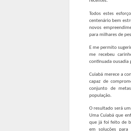
27.04). As cidades Barra do Garças
recentes.
Ponte Branca e Novo São Joaquim també
médico e exames.
Todos estes esforç
centenário bem estr
Convocação para pesagem
APR
novos empreendime
25
Está aberto o período para a pesa
para milhares de pe
A Prefeitura Municipal de Barra do Garç
E me permito sugeri
o acompanhamento das condicionalidade
me recebeu carin
Para agendar a consulta, basta procurar
continuada ousadia 
Cuiabá merece a con
A
capaz de comprome
conjunto de meta
E
p
população.
ao
pa
O resultado será um
q
Uma Cuiabá que enfr
tr
t
que já foi feito de
em soluções para 