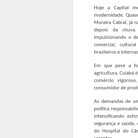
assinar a ordem de serviço para a
nova construtora.
Hoje a Capital m
A
modernidade. Quase
Moreira Cabral, já 
En
depois da chuva.
e
impulsionando o de
a
comercial, cultur
n
e
brasileiros e interna
ob
Em que pese a for
agricultura, Cuiabá 
comércio vigoroso
Atacadão inaugura loja em 
APR
consumidor de produ
26
Foi inaugurado na manhã desta qui
cliente teve início as 9h00, diret
As demandas de um
lado de fora. Alguns produtos em promo
política responsabil
toda a manhã filas enormes formaram para
intensificando esf
CIDADES DO ARAGUAIA R
segurança e saúde,
APR
25
do Hospital do Cân
Pontal do Araguaia vai sediar a 14