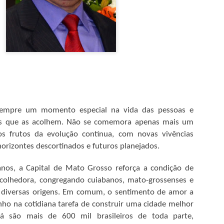
"ganho" de 70 mil hectares
Garças.
Assim como seu homônimo a
de Xavantina murchou rapid
iria para seu município se 
orelha por meter o nariz o
O desembargador relator do
Municipal não detém legitim
inconstitucionalidade de Le
sempre um momento especial na vida das pessoas e
municipal, conforme art. 1
razão disso, extinguiu o p
s que as acolhem. Não se comemora apenas mais um
acórdão que suspendeu os e
s frutos da evolução contínua, com novas vivências
orizontes descortinados e futuros planejados.
MPF RECOMENDA À
MAY
nos, a Capital de Mato Grosso reforça a condição de
4
SES-MT REFORMA
acolhedora, congregando cuiabanos, mato-grossenses e
EM CENTRAL DE
s diversas origens. Em comum, o sentimento de amor a
DISTRIBUIÇÃO DE
nho na cotidiana tarefa de construir uma cidade melhor
VACINAS DE BARRA
já são mais de 600 mil brasileiros de toda parte,