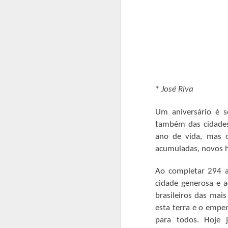
*
José Riva
Um aniversário é 
também das cidade
ano de vida, mas o
acumuladas, novos h
Ao completar 294 a
cidade generosa e 
brasileiros das mai
esta terra e o empe
para todos. Hoje 