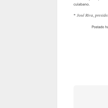
cuiabano.
A
*
José Riva, presid
O
C
Postado 
(2
se
1
Du
a
De
A
O
pr
co
se
El
M
c