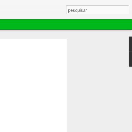
ebola murchar rápido,
ador extingue
e mantém área de 70
es em Barra do
ina comemorou por pouco tempo o