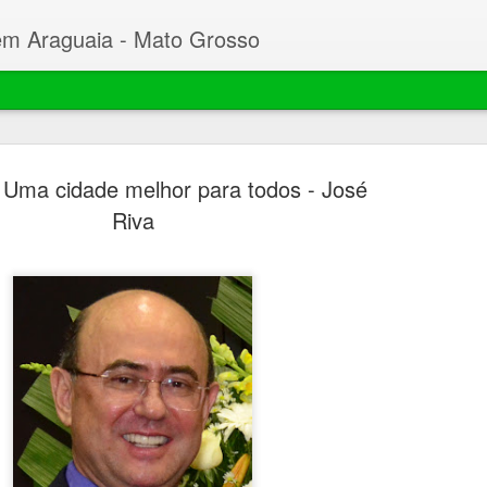
em Araguaia - Mato Grosso
Uma cidade melhor para todos - José
Riva
Beto faz C
MAR
23
Desembarg
processo 
mil hectar
Garças
O prefeito de Nova Xavant