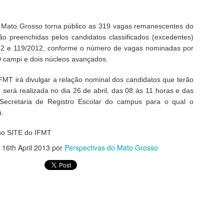
"ganho" de 70 mil hectares
Garças.
e Mato Grosso torna público as 319 vagas remanescentes do
Assim como seu homônimo a
o preenchidas pelos candidatos classificados (excedentes)
de Xavantina murchou rapid
012 e 119/2012, conforme o número de vagas nominadas por
iria para seu município se 
0 campi e dois núcleos avançados.
orelha por meter o nariz o
IFMT irá divulgar a relação nominal dos candidatos que terão
O desembargador relator do
e será realizada no dia 26 de abril, das 08 às 11 horas e das
Municipal não detém legitim
inconstitucionalidade de Le
Secretaria de Registro Escolar do campus para o qual o
municipal, conforme art. 1
u.
razão disso, extinguiu o p
acórdão que suspendeu os e
no SITE do IFMT
á
16th April 2013
por
Perspectivas do Mato Grosso
MPF RECOMENDA À
MAY
4
SES-MT REFORMA
EM CENTRAL DE
DISTRIBUIÇÃO DE
VACINAS DE BARRA