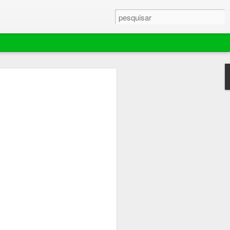
ebola murchar rápido,
ador extingue
e mantém área de 70
es em Barra do
ina comemorou por pouco tempo o