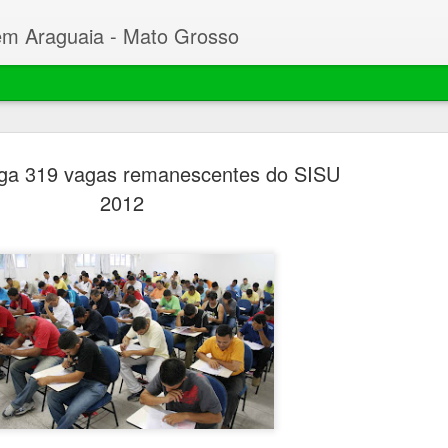
em Araguaia - Mato Grosso
lga 319 vagas remanescentes do SISU
2012
Beto faz C
MAR
23
Desembarg
processo 
mil hectar
Garças
O prefeito de Nova Xavant