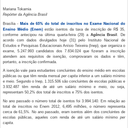
Mariana Tokarnia
Repórter da Agência Brasil
Mais de 65% do total de inscritos no Exame Nacional do
Brasília -
Ensino Médio (Enem)
estão isentos da taxa de inscrição de R$ 35,
conforme antecipou na última quarta-feira (29) a
Agência Brasil
. De
acordo com dados divulgados hoje (31) pelo Instituto Nacional de
Estudos e Pesquisas Educacionais Anísio Teixeira (Inep), que organiza o
exame, 5.247.993 candidatos dos 7.834.024 que fizeram a inscrição
atendem aos requisitos de isenção, comprovaram os dados e têm,
portanto, a inscrição confirmada.
A isenção vale para estudantes concluintes do ensino médio em escolas
públicas ou que têm renda mensal
per capita
inferior a um salário mínimo
e meio. Segundo o Inep, 1.315.506 são concluintes de escolas públicas e
3.932.487 têm renda de até um salário mínimo e meio, ou seja,
representam 50,2% dos total de inscritos e 75% dos isentos.
No ano passado o número total de isentos foi 3.994.140. Em relação ao
total de inscritos no Enem 2012, 6,495 milhões, o número representa
cerca de 61,5%. No ano passado, eram isentos além dos concluintes de
escolas públicas, aqueles com renda de até um salário mínimo
per
capita
.