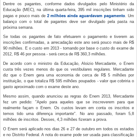
Dentre os pagantes, conforme dados divulgados pelo Ministério da
Educação (MEC), na última quarta-feira, 395 mil inscrições tinham sido
2 milhões ainda aguardavam pagamento
pagas e pouco mais de
. Um
balanço com o total de pagantes deve ser divulgado pela pasta na
próxima semana.
Se todas os pagantes de fato efetuarem o pagamento e tiverem as
inscrições confirmadas, a arrecadação este ano será pouco mais de R$
90 milhões. E o custo em 2013 - tomando por base o custo do exame de
2012, R$ 46 por pessoa - será cerca de R$ 360,3 milhões.
De acordo com o ministro da Educação, Aloizio Mercadante, o Enem
custa três vezes menos do que os vestibulares regulares. Mercadante
diz que o Enem gera uma economia de cerca de R$ 5 milhões por
instituição, o que totaliza R$ 595 milhões poupados - valor que cobriria o
gasto aproximado com o exame deste ano.
Mesmo assim, quando anunciou as regras do Enem 2013, Mercadante
fez um pedido: "Apelo para aqueles que se inscreverem para que
realmente façam o Enem. Os custos levam em conta os inscritos e
temos tido uma diferença importante". No ano passado, foram 5,8
milhões de inscritos. Desses, 4,3 milhões fizeram a prova.
O Enem será aplicado nos dias 26 e 27 de outubro em todos os estados
e no Distrito Federal. A nota do exame pode ser usada para classificação