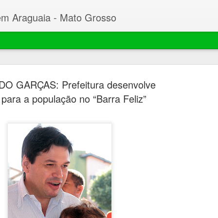
em Araguaia - Mato Grosso
O GARÇAS: Prefeitura desenvolve
para a população no “Barra Feliz”
Beto faz C
MAR
23
Desembarg
processo 
mil hectar
Garças
O prefeito de Nova Xavant