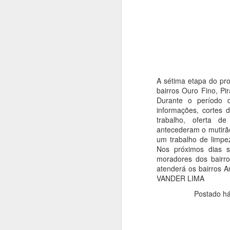
A sétima etapa do proj
bairros Ouro Fino, Pi
Durante o período 
informações, cortes 
trabalho, oferta d
antecederam o mutirão
um trabalho de limpe
Nos próximos dias se
moradores dos bairr
atenderá os bairros 
VANDER LIMA
Postado h