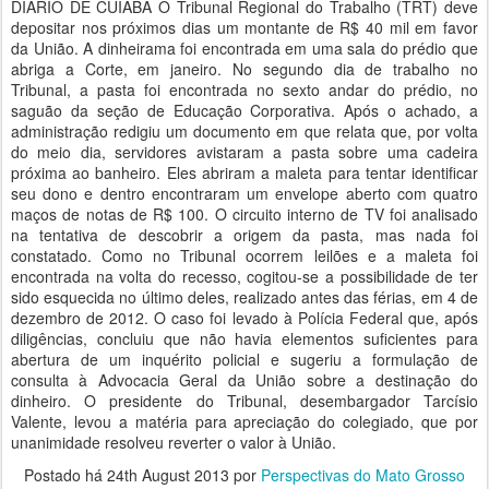
DIARIO DE CUIABA O Tribunal Regional do Trabalho (TRT) deve
depositar nos próximos dias um montante de R$ 40 mil em favor
da União. A dinheirama foi encontrada em uma sala do prédio que
abriga a Corte, em janeiro. No segundo dia de trabalho no
Tribunal, a pasta foi encontrada no sexto andar do prédio, no
saguão da seção de Educação Corporativa. Após o achado, a
administração redigiu um documento em que relata que, por volta
do meio dia, servidores avistaram a pasta sobre uma cadeira
próxima ao banheiro. Eles abriram a maleta para tentar identificar
seu dono e dentro encontraram um envelope aberto com quatro
maços de notas de R$ 100. O circuito interno de TV foi analisado
na tentativa de descobrir a origem da pasta, mas nada foi
constatado. Como no Tribunal ocorrem leilões e a maleta foi
encontrada na volta do recesso, cogitou-se a possibilidade de ter
sido esquecida no último deles, realizado antes das férias, em 4 de
dezembro de 2012. O caso foi levado à Polícia Federal que, após
diligências, concluiu que não havia elementos suficientes para
abertura de um inquérito policial e sugeriu a formulação de
consulta à Advocacia Geral da União sobre a destinação do
dinheiro. O presidente do Tribunal, desembargador Tarcísio
Valente, levou a matéria para apreciação do colegiado, que por
unanimidade resolveu reverter o valor à União.
Postado há
24th August 2013
por
Perspectivas do Mato Grosso