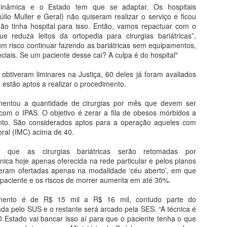
DO GARÇAS
inâmica e o Estado tem que se adaptar. Os hospitais
O Ministério Público Federal
úlio Muller e Geral) não quiseram realizar o serviço e ficou
(MPF) em Mato Grosso, por meio
ão tinha hospital para isso. Então, vamos repactuar com o
da sua Unidade em Barra do
e reduza leitos da ortopedia para cirurgias bariátricas”,
Garças (MT), expediu
 um risco continuar fazendo as bariátricas sem equipamentos,
DIRETOR DA AZUL
MAY
recomendação à Secretaria de
iais. Se um paciente desse cai? A culpa é do hospital"
4
ANUNCIA RETORNO
Saúde do Estado de Mato
Grosso, para que promova a
DE VOOS PARA
obtiveram liminares na Justiça, 60 deles já foram avaliados
reforma do Escritório Regional de
BARRA DO GARÇAS
e estão aptos a realizar o procedimento.
Saúde de Barra do Garças, onde
O prefeito de Barra do Garças,
funciona também a Central de
mentou a quantidade de cirurgias por mês que devem ser
Roberto Farias, recebeu na quinta-
Distribuição de Vacinas.
 com o IPAS. O objetivo é zerar a fila de obesos mórbidos a
feira (3), o diretor de expansão da
nto. São considerados aptos para a operação aqueles com
Azul, Ronaldo Veras, no gabinete
ral (IMC) acima de 40.
BARRA DO GARÇAS RECEBE KITS DE
PR
da prefeitura, quando recebeu a
29
boa notícia sobre a volta do voo
IRRIGAÇÃO DO MINISTÉRIO DA AGRICULTURA
 que as cirurgias bariátricas serão retomadas por
direto da empresa de Barra do
arra do Garças foi uma das 22 cidades contempladas com kits de
nica hoje apenas oferecida na rede particular e pelos planos
Garças para Cuiabá.
rigação que foram entregues pelo Ministério da Agricultura, Pecuária e
eram ofertadas apenas na modalidade ‘céu aberto’, em que
astecimento (Mapa) na sexta (27) no total de 895 kits de irrigação,
paciente e os riscos de morrer aumenta em até 30%.
A linha será aos domingos dando
e irão distribuir o material para pequenos produtores rurais da
opção para várias conexões a
ricultura familiar. O prefeito Roberto Farias esteve sendo
mento é de R$ 15 mil a R$ 16 mil, contudo parte do
partir da capital do Estado.
presentado nesta solenidade pelo secretário Fabiano Dall’Agnol.
da pelo SUS e o restante será arcado pela SES. “A técnica é
O Estado vai bancar isso aí para que o paciente tenha o que