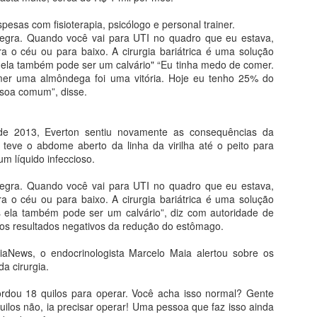
pesas com fisioterapia, psicólogo e personal trainer.
PROJETO DE RESOLUÇÃO DEVOLVE AR-
egra. Quando você vai para UTI no quadro que eu estava,
PR
 o céu ou para baixo. A cirurgia bariátrica é uma solução
18
CONDICIONADO À PREFEITURA
ela também pode ser um calvário" “Eu tinha medo de comer.
i aprovado por unanimidade o Projeto de Lei nº 8/2018 de autoria da
er uma almôndega foi uma vitória. Hoje eu tenho 25% do
esa da Câmara, que “Dispõe sobre devolução de equipamento da
soa comum”, disse.
mara Municipal”. O projeto foi aprovado na segunda-feira (16),
urante a sessão da Câmara de Barra do Garças
de 2013, Everton sentiu novamente as consequências da
projeto autoriza a câmara devolver para a prefeitura, um aparelho de
le teve o abdome aberto da linha da virilha até o peito para
r-condicionado, marca LG de 9mil BTU`S. O ar-condicionado será
um líquido infeccioso.
stinado à Secretaria de Educação, Esporte e Lazer, para atender
as atividades diárias.
egra. Quando você vai para UTI no quadro que eu estava,
ares da Juventude em Barra do Garças
 o céu ou para baixo. A cirurgia bariátrica é uma solução
 ela também pode ser um calvário”, diz com autoridade de
eira (17/04) os jogos escolares da juventude em Barra do Garças,
os resultados negativos da redução do estômago.
estaduais e particulares compareceram na cerimônia de abertura
iaNews, o endocrinologista Marcelo Maia alertou sobre os
da cirurgia.
VAI SER FERIADO NA COPA DO MUNDO? VEJA
PR
16
ordou 18 quilos para operar. Você acha isso normal? Gente
DATAS E ENTENDA
uilos não, ia precisar operar! Uma pessoa que faz isso ainda
ita gente já está na expectativa de ver a Seleção jogar na Copa do