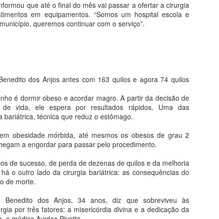
, General Carneiro, Torixoréu, Ribeirãozinho, Araguainha, Araguaiana,
nformou que até o final do mês vai passar a ofertar a cirurgia
m serão contempladas com serviços de cidadania, atendimento
estimentos em equipamentos. “Somos um hospital escola e
município, queremos continuar com o serviço”.
 do programa BOLSA FAMÍLIA
gem do beneficiários do Programa Bolsa Família
as convoca todos os beneficiários do programa Bolsa Família a realizar
enedito dos Anjos antes com 163 quilos e agora 74 quilos
s em saúde exigidas pelo programa.
nho é dormir obeso e acordar magro. A partir da decisão de
 o agente comunitário de saúde ou o próprio PSF do seu bairro.
de vida, ele espera por resultados rápidos. Uma das
ia bariátrica, técnica que reduz o estômago.
35 anos depois do deputado Juruna, indígenas
PR
tem obesidade mórbida, até mesmos os obesos de grau 2
24
continuam sem representação política no país
hegam a engordar para passar pelo procedimento.
m 19 de abril de 1983, o cacique xavante Mário Juruna subiu ao
lenário da Câmara Federal para um discurso histórico em homenagem
os de sucesso, de perda de dezenas de quilos e da melhoria
 Dia do Índio. “Eu não vim aqui fuxicar com ninguém, eu vim aqui
 há o outro lado da cirurgia bariátrica: as consequências do
ra trabalhar, para defender o povo, eu vim aqui para lutar. Eu quero
co de morte.
ue gente comece a respeitar nome de Juruna. Eu quero que gente
ate índio brasileiro o mais possível dentro do melhor. Cada um de nós
 Benedito dos Anjos, 34 anos, diz que sobreviveu às
em consciência e cada um de nós tem capacidade.
gia por três fatores: a misericórdia divina e a dedicação da
, a médica Ayrdes Pivetta.