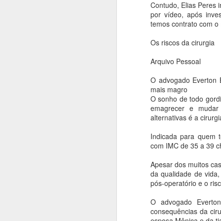
27.04). As cidades Barra do Garças
Contudo, Elias Peres i
Ponte Branca e Novo São Joaquim també
por vídeo, após inv
médico e exames.
temos contrato com o 
Convocação para pesagem
Os riscos da cirurgia
APR
25
Está aberto o período para a pesa
Arquivo Pessoal
A Prefeitura Municipal de Barra do Garç
O advogado Everton B
o acompanhamento das condicionalidade
mais magro
O sonho de todo gordi
Para agendar a consulta, basta procurar
emagrecer e mudar 
alternativas é a cirurg
A
Indicada para quem 
com IMC de 35 a 39 c
E
p
Apesar dos muitos cas
ao
da qualidade de vida,
pa
pós-operatório e o ris
q
tr
O advogado Everton
t
consequências da cirur
esposa Mônica e da tia