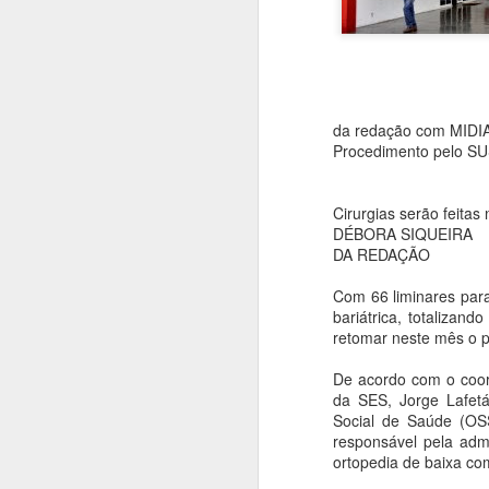
da redação com MID
Procedimento pelo SUS
Cirurgias serão feitas
DÉBORA SIQUEIRA
DA REDAÇÃO
Com 66 liminares para
bariátrica, totalizan
retomar neste mês o p
De acordo com o coo
da SES, Jorge Lafet
Social de Saúde (OSS
responsável pela admi
ortopedia de baixa co