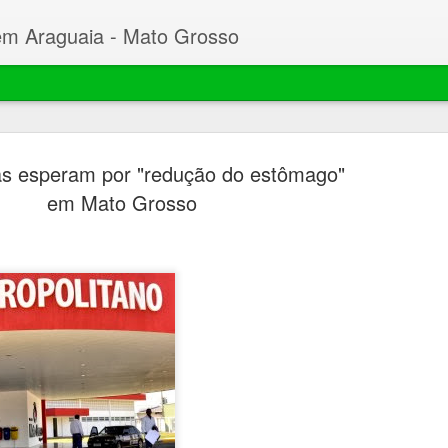
em Araguaia - Mato Grosso
s esperam por "redução do estômago"
em Mato Grosso
Beto faz C
MAR
23
Desembarg
processo 
mil hectar
Garças
O prefeito de Nova Xavant