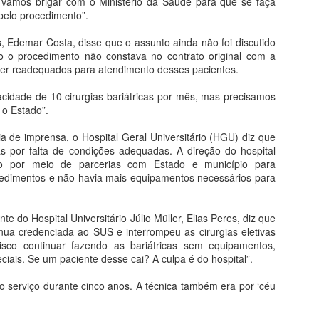
s vamos brigar com o Ministério da Saúde para que se faça
pelo procedimento”.
EXPEDIÇÃO PERCORRERÁ OS RIOS GARÇAS E
PR
s, Edemar Costa, disse que o assunto ainda não foi discutido
27
ARAGUAIA NO FERIADÃO
 o procedimento não constava no contrato original com a
tre os dias 28 de abril e 1° de maio de 2018, será realizada a 5°
ser readequados para atendimento desses pacientes.
xpedição do Vale do Garças. Neste ano o evento contará com
proximadamente vinte barcos, onde cerca de 50 amigos que moram
idade de 10 cirurgias bariátricas por mês, mas precisamos
as cidades de Rondonópolis, Guiratinga, Alto Garças e Tesouro,
 o Estado”.
mbarcam em uma aventura pelos Rios Araguaia e Garças, com o
jetivo de conhecer e preservar as belezas naturais.
a de imprensa, o Hospital Geral Universitário (HGU) diz que
s por falta de condições adequadas. A direção do hospital
io por meio de parcerias com Estado e município para
cedimentos e não havia mais equipamentos necessários para
Barra do Garças
nta-feira (26) o Atacadão em Barra do Garças, o atendimento ao
te do Hospital Universitário Júlio Müller, Elias Peres, diz que
ores e colaboradores recepcionaram a os clientes que aguardavam do
nua credenciada ao SUS e interrompeu as cirurgias eletivas
ção acabaram em poucos minutos devido a grande procura, durante
sco continuar fazendo as bariátricas sem equipamentos,
 o acesso ao interior da loja.
iais. Se um paciente desse cai? A culpa é do hospital”.
 o serviço durante cinco anos. A técnica também era por ‘céu
ECEBEM 14ª ASSEMBLEIA ITINERANTE
ª edição da Assembleia Itinerante, nesta quinta e sexta-feiras (26 e