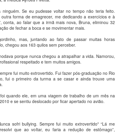
Biometria é utilizada na caravana da transformação
ninguém. Se eu pudesse voltar no tempo não teria feito.
PR
o outra forma de emagrecer, me dedicando a exercícios e à
23
em Mato Grosso
, conta, ao falar que a irmã mais nova, Bruna, eliminou 32
 atendimento da POLITEC com a emissão de 1ª e 2ª via de RGs na
ação de fechar a boca e se movimentar mais.
aravana da Transformação, em Cuiabá, começou nesta segunda-feira
3.04) e segue até a próxima sexta-feira (27.04). A distribuição de
gordinho, mas, juntando ao fato de passar muitas horas
nhas será feita a partir das 6h. O horário de atendimento é das 8h às
do, chegou aos 163 quilos sem perceber.
7h, na Arena Pantanal.
modava porque nunca chegou a atrapalhar a vida. Namorou,
rante o evento, a emissão da 2° via será gratuita mediante a
rofissional respeitado e tem muitos amigos.
presentação da Declaração de Hipossuficiência emitida pela
fensoria Pública.
Sempre fui muito extrovertido. Fui fazer pós-graduação no Rio
VACINAÇÃO CONTRA A GRIPE INFLUENZA
ho, fui o primeiro da turma a se casar e ainda trouxe uma
PR
a.
21
COMEÇA NESTA SEGUNDA
 município de Barra do Garças está recebendo cerca de 30% do lote
foi quando ele, em uma viagem de trabalho de um mês na
evisto de vacinas contra a gripe influenza (H1N1) e a imunização
2010 e se sentiu deslocado por ficar apertado no avião.
meçara na segunda-feira (23) pelos grupos de riscos, adiantou a
cretária Daniela Cortes.
a informou que a cidade está seguindo corretamente o protocolo do
unca sofri bullying. Sempre fui muito extrovertido" “Lá me
inistério da Saúde e até o presente momento não teve nenhum caso
resolvi que ao voltar, eu faria a redução de estômago”,
onfirmado. “Vamos começar vacinar pelos grupos de risco e a