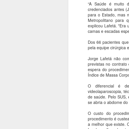
“A Saúde é muito d
credenciados antes (J
para o Estado, mas n
Metropolitano para qu
explicou Lafetá. "Era
BETO COBRA DE
MAY
camas e escadas espec
9
MINISTRO DAS
CIDADES
Dos 66 pacientes que 
RETOMADA DAS
pela equipe cirúrgica 
OBRAS DE
Jorge Lafetá não co
CONJUNTOS
previstas no contrato
HABITACIONAIS
espera do procedime
O prefeito Roberto Farias continua
Índice de Massa Corpo
A
fazendo visitas em busca de
recursos, ao lado do deputado
O diferencial é de
B
federal Fábio Garcia esteve no
videolaparoscopia, téc
ir
Ministério das Cidades cobrando a
de saúde. Pelo SUS, 
Ab
volta imediata da construção do
se abria o abdome do 
qu
Residencial carvalho I e II, o
ag
ministro Alexandre Baldy solicitou
O custo do procedi
re
da Caixa celeridade e afirmou que
procedimento é custea
virá em Barra do Garças para
a melhor que existe. 