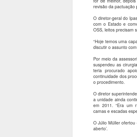
assinar a ordem de serviço para a
for de melhor, depoi
nova construtora.
revisão da pactuação 
A
O diretor-geral do Ipa
com o Estado e como
En
OSS, leitos precisam 
e
a
“Hoje temos uma capac
n
discutir o assunto com
e
ob
Por meio da assessori
suspendeu as cirurgia
teria procurado apo
continuidade dos pro
o procedimento.
Atacadão inaugura loja em 
APR
26
Foi inaugurado na manhã desta qui
O diretor superintenden
cliente teve início as 9h00, diret
a unidade ainda conti
lado de fora. Alguns produtos em promo
em 2011. “Era um ri
toda a manhã filas enormes formaram para
camas e escadas espec
O Júlio Müller ofertou
CIDADES DO ARAGUAIA R
APR
aberto’.
25
Pontal do Araguaia vai sediar a 14