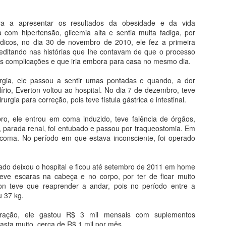
mpanha geral será realizada a partir de maio”, frisou.
Governo rescinde contrato com empreiteira que faria
a a apresentar os resultados da obesidade e da vida
PR
a com hipertensão, glicemia alta e sentia muita fadiga, por
20
asfalto de Paranatinga a Canarana
dicos, no dia 30 de novembro de 2010, ele fez a primeira
Governo de Mato Grosso publicou na edição do Diário Oficial, 2/4, a
acreditando nas histórias que lhe contavam de que o processo
scisão unilateral do contrato que previa a pavimentação de 33,7
s complicações e que iria embora para casa no mesmo dia.
uilômetros da MT-020 no trecho que liga Paranatinga a Canarana, no
ste do Estado. O valor total do negócio foi de R$ 19 milhões.
urgia, ele passou a sentir umas pontadas e quando, a dor
lírio, Everton voltou ao hospital. No dia 7 de dezembro, teve
orém, segundo informações do Portal GeoObras, foram empenhados
urgia para correção, pois teve fístula gástrica e intestinal.
omente R$ 12,8 milhões.
o, ele entrou em coma induzido, teve falência de órgãos,
, parada renal, foi entubado e passou por traqueostomia. Em
PREFEITO RECLAMA DE EXCLUSÃO DE
o coma. No período em que estava inconsciente, foi operado
PR
19
HOSPITAIS DO ARAGUAIA POR BANCADA
FEDERAL
ado deixou o hospital e ficou até setembro de 2011 em home
prefeito de Barra do Garças, Roberto Farias (MDB), fez um alerta a
teve escaras na cabeça e no corpo, por ter de ficar muito
omunidade do Araguaia de que os hospitais públicos da região foram
on teve que reaprender a andar, pois no período entre a
xcluídos do pacote de emendas impositivas da bancada federal junto
u 37 kg.
o Orçamento que prevê uma reforço monetário para vários município e
 maioria das cidades contempladas ficam na região norte do estado.
eração, ele gastou R$ 3 mil mensais com suplementos
gasta muito, cerca de R$ 1 mil por mês.