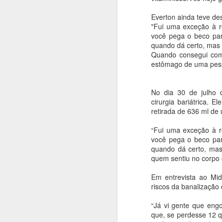
Everton ainda teve des
"Fui uma exceção à r
A
você pega o beco para
quando dá certo, mas 
Fo
Quando consegui com
M
estômago de uma pes
Câ
d
No dia 30 de julho 
O 
cirurgia bariátrica. E
a
retirada de 636 ml de 
de
su
“Fui uma exceção à r
Cerimônia abre Jogos escol
APR
você pega o beco para
17
quando dá certo, mas
Teve início na manhã desta terça-f
quem sentiu no corpo 
alunos de 20 escolas municipais, 
realizada no ginásio Arnaldo Martins.
Em entrevista ao Mid
riscos da banalização 
A
“Já vi gente que eng
que, se perdesse 12 q
Mu