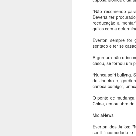
“Não recomendo para 
A
Deveria ter procurad
reeducação alimentar”
O
quilos com a determin
C
(2
Everton sempre foi 
se
sentado e ter se casa
1
A gordura não o inco
Du
casou, se tornou um p
a
De
“Nunca sofri bullyng. 
de Janeiro e, gordin
A
carioca comigo”, brinc
O
O ponto de mudança 
pr
China, em outubro de 
co
se
MidiaNews
El
Everton dos Anjos: "N
M
senti incomodado e 
c