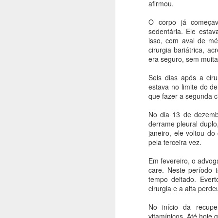
afirmou.
ca
O corpo já começav
A
sedentária. Ele estav
isso, com aval de mé
O 
cirurgia bariátrica, 
re
era seguro, sem muita
q
le
Seis dias após a cir
estava no limite do de
P
que fazer a segunda cir
s
No dia 13 de dezembr
derrame pleural duplo
janeiro, ele voltou d
A
pela terceira vez.
Em fevereiro, o advog
O 
care. Neste período 
c
tempo deitado. Evert
e
cirurgia e a alta perde
a
a
No início da recup
vitamínicos. Até hoje 