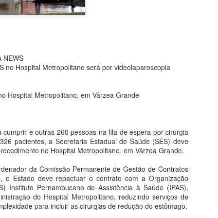
"ganho" de 70 mil hectares
Garças.
Assim como seu homônimo a
de Xavantina murchou rapid
iria para seu município se 
IA NEWS
orelha por meter o nariz o
 no Hospital Metropolitano será por videolaparoscopia
O desembargador relator do
Municipal não detém legitim
 no Hospital Metropolitano, em Várzea Grande
inconstitucionalidade de Le
municipal, conforme art. 1
razão disso, extinguiu o p
acórdão que suspendeu os e
 cumprir e outras 260 pessoas na fila de espera por cirurgia
do 326 pacientes, a Secretaria Estadual de Saúde (SES) deve
rocedimento no Hospital Metropolitano, em Várzea Grande.
MPF RECOMENDA À
MAY
rdenador da Comissão Permanente de Gestão de Contratos
4
SES-MT REFORMA
á, o Estado deve repactuar o contrato com a Organização
EM CENTRAL DE
) Instituto Pernambucano de Assistência à Saúde (IPAS),
DISTRIBUIÇÃO DE
nistração do Hospital Metropolitano, reduzindo serviços de
mplexidade para incluir as cirurgias de redução do estômago.
VACINAS DE BARRA