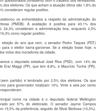
DO GARÇAS
am questionados considerou bom o trabalho dos vereadores.
% dos eleitores. Os que acham a atuação ótima são 1,8% do
O Ministério Público Federal
5% consideram regular positivo.
(MPF) em Mato Grosso, por meio
da sua Unidade em Barra do
uestionou os entrevistados a respeito da administração do
Garças (MT), expediu
DIRETOR DA AZUL
arbosa (PMDB). A avaliação é positiva para 43,1% dos
MAY
recomendação à Secretaria de
tal, 24,3% consideram a administração boa, enquanto 2,5%
4
ANUNCIA RETORNO
Saúde do Estado de Mato
16,3% como regular positivo.
Grosso, para que promova a
DE VOOS PARA
reforma do Escritório Regional de
BARRA DO GARÇAS
 à eleição do ano que vem, o senador Pedro Taques (PDT)
Saúde de Barra do Garças, onde
 para o eleitor barra-garcense. Se a eleição fosse hoje, o
O prefeito de Barra do Garças,
funciona também a Central de
 dos votos dos moradores da cidade.
Roberto Farias, recebeu na quinta-
Distribuição de Vacinas.
feira (3), o diretor de expansão da
parece o deputado estadual José Riva (PSD), com 14% da
Azul, Ronaldo Veras, no gabinete
BARRA DO GARÇAS RECEBE KITS DE
PR
 de Eraí Maggi (PP), que tem 8,8%, e Maurício Tonhá (PR),
da prefeitura, quando recebeu a
29
boa notícia sobre a volta do voo
IRRIGAÇÃO DO MINISTÉRIO DA AGRICULTURA
direto da empresa de Barra do
arra do Garças foi uma das 22 cidades contempladas com kits de
a (sem partido) é lembrado por 2,5% dos eleitores. Os que
Garças para Cuiabá.
rigação que foram entregues pelo Ministério da Agricultura, Pecuária e
nco para governador totalizam 10%. Vinte e seis por cento
astecimento (Mapa) na sexta (27) no total de 895 kits de irrigação,
 responderam.
A linha será aos domingos dando
e irão distribuir o material para pequenos produtores rurais da
opção para várias conexões a
ricultura familiar. O prefeito Roberto Farias esteve sendo
incipal nome na cidade é o deputado federal Wellington
partir da capital do Estado.
presentado nesta solenidade pelo secretário Fabiano Dall’Agnol.
brado por 57% do eleitorado. O senador Jayme Campos
 15,5% da preferência, seguido de Silval Barbosa (10,3%).