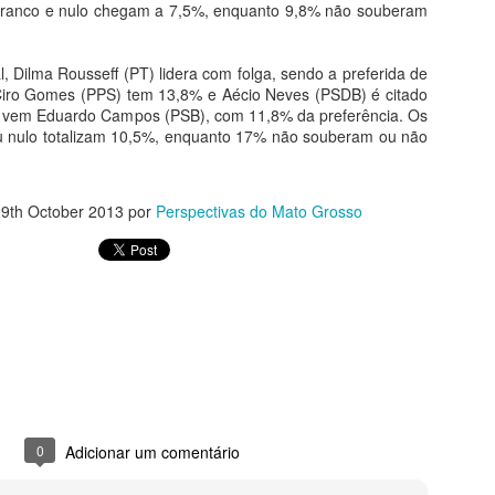
branco e nulo chegam a 7,5%, enquanto 9,8% não souberam
EXPEDIÇÃO PERCORRERÁ OS RIOS GARÇAS E
PR
27
l, Dilma Rousseff (PT) lidera com folga, sendo a preferida de
ARAGUAIA NO FERIADÃO
 Ciro Gomes (PPS) tem 13,8% e Aécio Neves (PSDB) é citado
tre os dias 28 de abril e 1° de maio de 2018, será realizada a 5°
s vem Eduardo Campos (PSB), com 11,8% da preferência. Os
xpedição do Vale do Garças. Neste ano o evento contará com
u nulo totalizam 10,5%, enquanto 17% não souberam ou não
proximadamente vinte barcos, onde cerca de 50 amigos que moram
as cidades de Rondonópolis, Guiratinga, Alto Garças e Tesouro,
mbarcam em uma aventura pelos Rios Araguaia e Garças, com o
jetivo de conhecer e preservar as belezas naturais.
9th October 2013
por
Perspectivas do Mato Grosso
Barra do Garças
nta-feira (26) o Atacadão em Barra do Garças, o atendimento ao
ores e colaboradores recepcionaram a os clientes que aguardavam do
ção acabaram em poucos minutos devido a grande procura, durante
 o acesso ao interior da loja.
ECEBEM 14ª ASSEMBLEIA ITINERANTE
0
Adicionar um comentário
ª edição da Assembleia Itinerante, nesta quinta e sexta-feiras (26 e