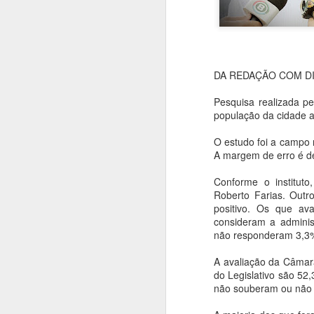
DA REDAÇÃO COM DI
Pesquisa realizada p
população da cidade a
O estudo foi a campo 
A margem de erro é de
Conforme o institut
Roberto Farias. Out
positivo. Os que av
consideram a admini
não responderam 3,3% 
A avaliação da Câmar
do Legislativo são 52
não souberam ou não