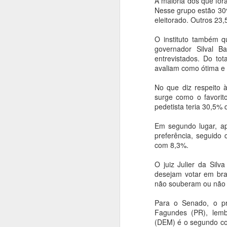
A maioria dos que for
Nesse grupo estão 30
eleitorado. Outros 23,
O instituto também q
BETO COBRA DE
governador Silval B
MAY
entrevistados. Do to
9
MINISTRO DAS
avaliam como ótima e 
CIDADES
RETOMADA DAS
No que diz respeito
OBRAS DE
surge como o favorito
CONJUNTOS
pedetista teria 30,5%
HABITACIONAIS
Em segundo lugar, a
O prefeito Roberto Farias continua
A
preferência, seguido
fazendo visitas em busca de
com 8,3%.
recursos, ao lado do deputado
B
federal Fábio Garcia esteve no
O juiz Julier da Silv
ir
Ministério das Cidades cobrando a
desejam votar em bra
Ab
volta imediata da construção do
não souberam ou não
qu
Residencial carvalho I e II, o
ag
ministro Alexandre Baldy solicitou
Para o Senado, o pr
re
da Caixa celeridade e afirmou que
Fagundes (PR), lem
virá em Barra do Garças para
(DEM) é o segundo com