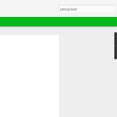
ebola murchar rápido,
ador extingue
e mantém área de 70
es em Barra do
ina comemorou por pouco tempo o