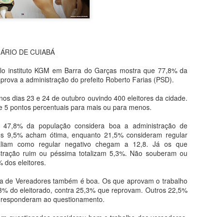
"ganho" de 70 mil hectares
Garças.
Assim como seu homônimo a
de Xavantina murchou rapid
ÁRIO DE CUIABÁ
iria para seu município se 
orelha por meter o nariz o
elo instituto KGM em Barra do Garças mostra que 77,8% da
prova a administração do prefeito Roberto Farias (PSD).
O desembargador relator do
Municipal não detém legitim
nos dias 23 e 24 de outubro ouvindo 400 eleitores da cidade.
inconstitucionalidade de Le
 5 pontos percentuais para mais ou para menos.
municipal, conforme art. 1
razão disso, extinguiu o p
o, 47,8% da população considera boa a administração de
acórdão que suspendeu os e
ros 9,5% acham ótima, enquanto 21,5% consideram regular
aliam como regular negativo chegam a 12,8. Já os que
stração ruim ou péssima totalizam 5,3%. Não souberam ou
MPF RECOMENDA À
dos eleitores.
MAY
4
SES-MT REFORMA
a de Vereadores também é boa. Os que aprovam o trabalho
EM CENTRAL DE
,3% do eleitorado, contra 25,3% que reprovam. Outros 22,5%
DISTRIBUIÇÃO DE
 responderam ao questionamento.
VACINAS DE BARRA