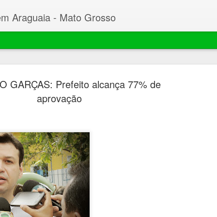
em Araguaia - Mato Grosso
 GARÇAS: Prefeito alcança 77% de
aprovação
Beto faz C
MAR
23
Desembarg
processo 
mil hectar
Garças
O prefeito de Nova Xavant