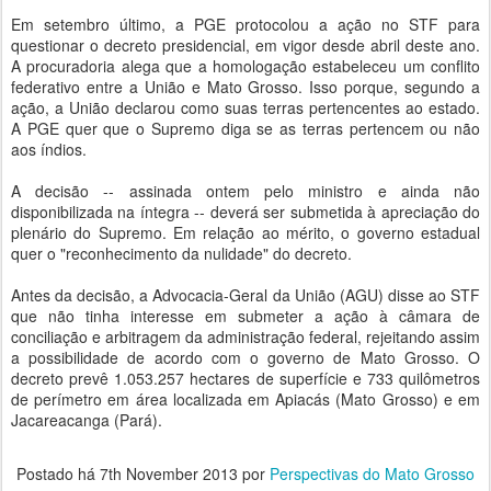
Em setembro último, a PGE protocolou a ação no STF para
questionar o decreto presidencial, em vigor desde abril deste ano.
A procuradoria alega que a homologação estabeleceu um conflito
federativo entre a União e Mato Grosso. Isso porque, segundo a
ação, a União declarou como suas terras pertencentes ao estado.
A PGE quer que o Supremo diga se as terras pertencem ou não
aos índios.
A decisão -- assinada ontem pelo ministro e ainda não
disponibilizada na íntegra -- deverá ser submetida à apreciação do
plenário do Supremo. Em relação ao mérito, o governo estadual
quer o "reconhecimento da nulidade" do decreto.
Antes da decisão, a Advocacia-Geral da União (AGU) disse ao STF
que não tinha interesse em submeter a ação à câmara de
conciliação e arbitragem da administração federal, rejeitando assim
a possibilidade de acordo com o governo de Mato Grosso. O
decreto prevê 1.053.257 hectares de superfície e 733 quilômetros
de perímetro em área localizada em Apiacás (Mato Grosso) e em
Jacareacanga (Pará).
Postado há
7th November 2013
por
Perspectivas do Mato Grosso