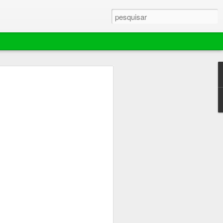
ebola murchar rápido,
ador extingue
e mantém área de 70
es em Barra do
ina comemorou por pouco tempo o