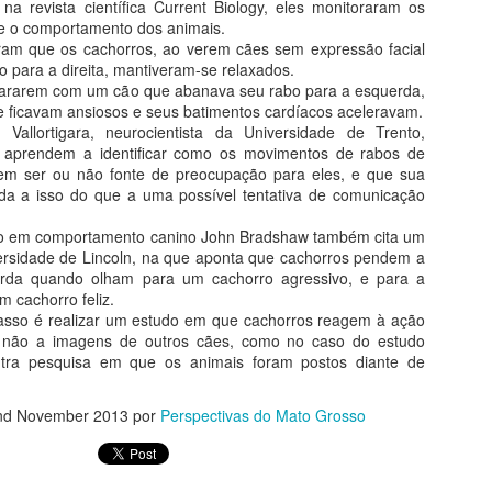
DO GARÇAS
na revista científica Current Biology, eles monitoraram os
 e o comportamento dos animais.
O Ministério Público Federal
aram que os cachorros, ao verem cães sem expressão facial
(MPF) em Mato Grosso, por meio
 para a direita, mantiveram-se relaxados.
da sua Unidade em Barra do
pararem com um cão que abanava seu rabo para a esquerda,
Garças (MT), expediu
DIRETOR DA AZUL
MAY
 ficavam ansiosos e seus batimentos cardíacos aceleravam.
recomendação à Secretaria de
4
ANUNCIA RETORNO
Vallortigara, neurocientista da Universidade de Trento,
Saúde do Estado de Mato
s aprendem a identificar como os movimentos de rabos de
Grosso, para que promova a
DE VOOS PARA
em ser ou não fonte de preocupação para eles, e que sua
reforma do Escritório Regional de
BARRA DO GARÇAS
ada a isso do que a uma possível tentativa de comunicação
Saúde de Barra do Garças, onde
O prefeito de Barra do Garças,
funciona também a Central de
Roberto Farias, recebeu na quinta-
nico em comportamento canino John Bradshaw também cita um
Distribuição de Vacinas.
feira (3), o diretor de expansão da
ersidade de Lincoln, na que aponta que cachorros pendem a
Azul, Ronaldo Veras, no gabinete
rda quando olham para um cachorro agressivo, e para a
BARRA DO GARÇAS RECEBE KITS DE
PR
da prefeitura, quando recebeu a
 cachorro feliz.
29
boa notícia sobre a volta do voo
IRRIGAÇÃO DO MINISTÉRIO DA AGRICULTURA
passo é realizar um estudo em que cachorros reagem à ação
direto da empresa de Barra do
e não a imagens de outros cães, como no caso do estudo
arra do Garças foi uma das 22 cidades contempladas com kits de
Garças para Cuiabá.
utra pesquisa em que os animais foram postos diante de
rigação que foram entregues pelo Ministério da Agricultura, Pecuária e
astecimento (Mapa) na sexta (27) no total de 895 kits de irrigação,
A linha será aos domingos dando
e irão distribuir o material para pequenos produtores rurais da
nd November 2013
por
Perspectivas do Mato Grosso
opção para várias conexões a
ricultura familiar. O prefeito Roberto Farias esteve sendo
partir da capital do Estado.
presentado nesta solenidade pelo secretário Fabiano Dall’Agnol.