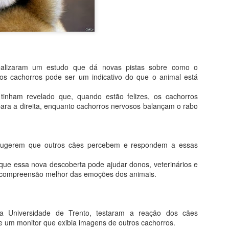
"ganho" de 70 mil hectares
Garças.
Assim como seu homônimo a
de Xavantina murchou rapid
iria para seu município se 
orelha por meter o nariz o
s realizaram um estudo que dá novas pistas sobre como o
s cachorros pode ser um indicativo do que o animal está
O desembargador relator do
Municipal não detém legitim
 tinham revelado que, quando estão felizes, os cachorros
inconstitucionalidade de Le
ra a direita, enquanto cachorros nervosos balançam o rabo
municipal, conforme art. 1
razão disso, extinguiu o p
acórdão que suspendeu os e
s sugerem que outros cães percebem e respondem a essas
ue essa nova descoberta pode ajudar donos, veterinários e
MPF RECOMENDA À
MAY
a compreensão melhor das emoções dos animais.
4
SES-MT REFORMA
EM CENTRAL DE
DISTRIBUIÇÃO DE
a Universidade de Trento, testaram a reação dos cães
VACINAS DE BARRA
e um monitor que exibia imagens de outros cachorros.