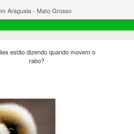
em Araguaia - Mato Grosso
ães estão dizendo quando movem o
rabo?
Beto faz C
MAR
23
Desembarg
processo 
mil hectar
Garças
O prefeito de Nova Xavant