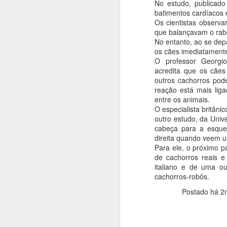
No estudo, publicado 
batimentos cardíacos
Os cientistas observ
que balançavam o rabo
No entanto, ao se de
BETO COBRA DE
MAY
os cães imediatamente
9
MINISTRO DAS
O professor Georgio 
acredita que os cãe
CIDADES
outros cachorros pod
RETOMADA DAS
reação está mais lig
OBRAS DE
entre os animais.
CONJUNTOS
O especialista britâ
HABITACIONAIS
outro estudo, da Univ
cabeça para a esque
O prefeito Roberto Farias continua
A
direita quando veem um
fazendo visitas em busca de
Para ele, o próximo 
recursos, ao lado do deputado
de cachorros reais 
B
federal Fábio Garcia esteve no
italiano e de uma o
ir
Ministério das Cidades cobrando a
cachorros-robôs.
Ab
volta imediata da construção do
qu
Residencial carvalho I e II, o
Postado há
2
ag
ministro Alexandre Baldy solicitou
re
da Caixa celeridade e afirmou que
virá em Barra do Garças para