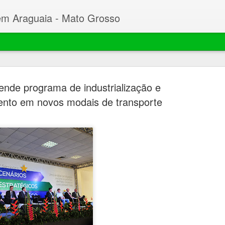
em Araguaia - Mato Grosso
ende programa de industrialização e
ento em novos modais de transporte
Beto faz C
MAR
23
Desembarg
processo 
mil hectar
Garças
O prefeito de Nova Xavant