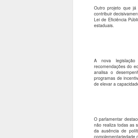
Outro projeto que já
A
contribuir decisivame
Lei de Eficiência Púb
estaduais.
O
C
(2
se
1
A nova legislaçã
Du
recomendações do ec
a
analisa o desempenh
De
programas de incentiv
A
de elevar a capacidad
O
pr
co
se
O parlamentar destac
não realiza todas as 
El
da ausência de polít
M
complementariedade da
c