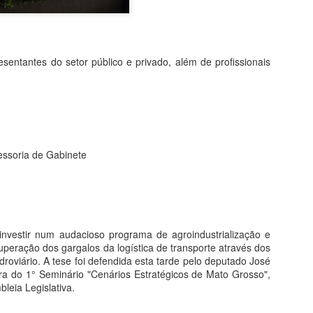
"ganho" de 70 mil hectares
Garças.
Assim como seu homônimo a
esentantes do setor público e privado, além de profissionais
de Xavantina murchou rapid
iria para seu município se 
orelha por meter o nariz o
O desembargador relator do
Municipal não detém legitim
inconstitucionalidade de Le
soria de Gabinete
municipal, conforme art. 1
razão disso, extinguiu o p
acórdão que suspendeu os e
MPF RECOMENDA À
investir num audacioso programa de agroindustrialização e
MAY
peração dos gargalos da logística de transporte através dos
4
SES-MT REFORMA
idroviário. A tese foi defendida esta tarde pelo deputado José
EM CENTRAL DE
ra do 1° Seminário "Cenários Estratégicos de Mato Grosso",
DISTRIBUIÇÃO DE
leia Legislativa.
VACINAS DE BARRA