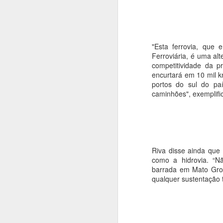
27.04). As cidades Barra do Garças
Ponte Branca e Novo São Joaquim també
médico e exames.
Convocação para pesagem
APR
"Esta ferrovia, que
25
Ferroviária, é uma al
Está aberto o período para a pesa
competitividade da p
encurtará em 10 mil k
A Prefeitura Municipal de Barra do Garç
portos do sul do pa
o acompanhamento das condicionalidade
caminhões", exemplifi
Para agendar a consulta, basta procurar
A
Riva disse ainda que
E
como a hidrovia. “N
p
barrada em Mato Gros
ao
qualquer sustentação 
pa
q
tr
t