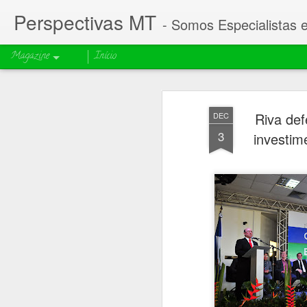
Perspectivas MT
- Somos Especialistas 
Magazine
Início
Riva def
DEC
3
investim