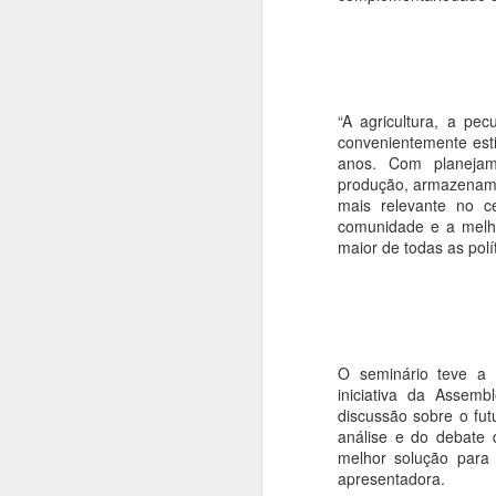
ca
A
O 
“A agricultura, a pec
re
convenientemente est
q
anos. Com planejam
le
produção, armazename
mais relevante no c
P
comunidade e a melho
s
maior de todas as polí
A
O seminário teve a 
O 
iniciativa da Assemb
c
discussão sobre o fut
e
análise e do debate 
a
melhor solução para a
a
apresentadora.