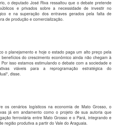
rio, o deputado José Riva ressaltou que o debate pretende
 públicos e privados sobre a necessidade de investir no
EXPEDIÇÃO PERCORRERÁ OS RIOS GARÇAS E
PR
égico e na superação dos entraves gerados pela falta de
27
utura de produção e comercialização.
ARAGUAIA NO FERIADÃO
tre os dias 28 de abril e 1° de maio de 2018, será realizada a 5°
xpedição do Vale do Garças. Neste ano o evento contará com
proximadamente vinte barcos, onde cerca de 50 amigos que moram
as cidades de Rondonópolis, Guiratinga, Alto Garças e Tesouro,
mbarcam em uma aventura pelos Rios Araguaia e Garças, com o
uco o planejamento e hoje o estado paga um alto preço pela
jetivo de conhecer e preservar as belezas naturais.
os benefícios do crescimento econômico ainda não chegam à
. Por isso estamos estimulando o debate com a sociedade e
nativas viáveis para a reprogramação estratégica do
ual", disse.
Barra do Garças
nta-feira (26) o Atacadão em Barra do Garças, o atendimento ao
ores e colaboradores recepcionaram a os clientes que aguardavam do
ção acabaram em poucos minutos devido a grande procura, durante
 o acesso ao interior da loja.
re os cenários logísticos na economia de Mato Grosso, o
ativas já em andamento como o projeto de sua autoria que
ECEBEM 14ª ASSEMBLEIA ITINERANTE
ligação ferroviária entre Mato Grosso e o Pará, integrando e
e região produtiva a partir do Vale do Araguaia.
ª edição da Assembleia Itinerante, nesta quinta e sexta-feiras (26 e