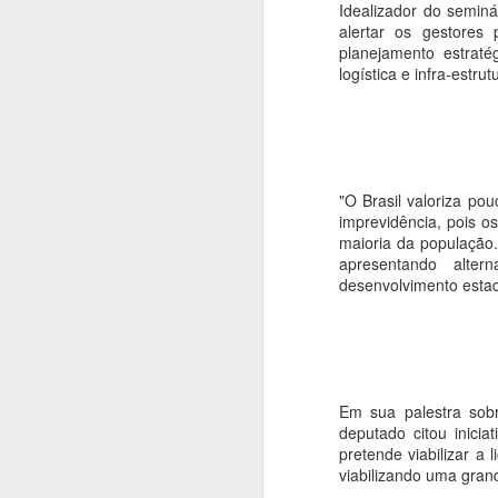
assinar a ordem de serviço para a
Idealizador do seminá
nova construtora.
alertar os gestores
A
planejamento estrat
logística e infra-estr
En
e
a
n
e
"O Brasil valoriza po
ob
imprevidência, pois 
maioria da população
apresentando alter
desenvolvimento estad
Atacadão inaugura loja em 
APR
26
Foi inaugurado na manhã desta qui
cliente teve início as 9h00, diret
lado de fora. Alguns produtos em promo
toda a manhã filas enormes formaram para
Em sua palestra sob
deputado citou inici
CIDADES DO ARAGUAIA R
APR
pretende viabilizar a 
25
viabilizando uma grand
Pontal do Araguaia vai sediar a 14