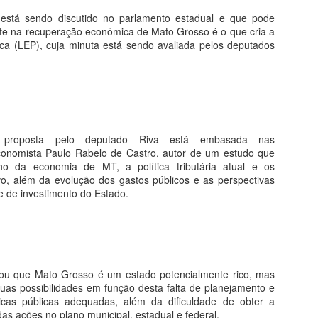
 está sendo discutido no parlamento estadual e que pode
Biometria é utilizada na caravana da transformação
PR
nte na recuperação econômica de Mato Grosso é o que cria a
23
em Mato Grosso
lica (LEP), cuja minuta está sendo avaliada pelos deputados
 atendimento da POLITEC com a emissão de 1ª e 2ª via de RGs na
aravana da Transformação, em Cuiabá, começou nesta segunda-feira
3.04) e segue até a próxima sexta-feira (27.04). A distribuição de
nhas será feita a partir das 6h. O horário de atendimento é das 8h às
7h, na Arena Pantanal.
o proposta pelo deputado Riva está embasada nas
rante o evento, a emissão da 2° via será gratuita mediante a
onomista Paulo Rabelo de Castro, autor de um estudo que
presentação da Declaração de Hipossuficiência emitida pela
o da economia de MT, a política tributária atual e os
fensoria Pública.
o, além da evolução dos gastos públicos e as perspectivas
VACINAÇÃO CONTRA A GRIPE INFLUENZA
PR
e de investimento do Estado.
21
COMEÇA NESTA SEGUNDA
 município de Barra do Garças está recebendo cerca de 30% do lote
evisto de vacinas contra a gripe influenza (H1N1) e a imunização
meçara na segunda-feira (23) pelos grupos de riscos, adiantou a
cretária Daniela Cortes.
ou que Mato Grosso é um estado potencialmente rico, mas
suas possibilidades em função desta falta de planejamento e
a informou que a cidade está seguindo corretamente o protocolo do
icas públicas adequadas, além da dificuldade de obter a
inistério da Saúde e até o presente momento não teve nenhum caso
s ações no plano municipal, estadual e federal.
onfirmado. “Vamos começar vacinar pelos grupos de risco e a