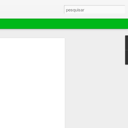
ebola murchar rápido,
ador extingue
e mantém área de 70
es em Barra do
ina comemorou por pouco tempo o