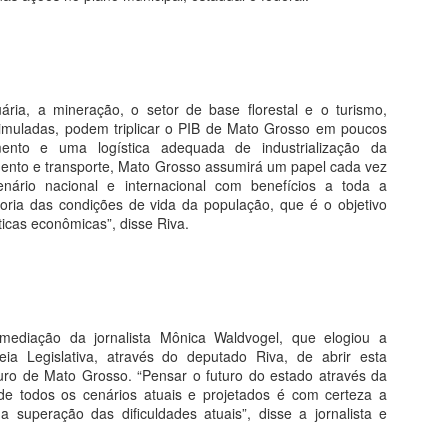
mpanha geral será realizada a partir de maio”, frisou.
Governo rescinde contrato com empreiteira que faria
PR
20
asfalto de Paranatinga a Canarana
Governo de Mato Grosso publicou na edição do Diário Oficial, 2/4, a
uária, a mineração, o setor de base florestal e o turismo,
scisão unilateral do contrato que previa a pavimentação de 33,7
imuladas, podem triplicar o PIB de Mato Grosso em poucos
uilômetros da MT-020 no trecho que liga Paranatinga a Canarana, no
ento e uma logística adequada de industrialização da
ste do Estado. O valor total do negócio foi de R$ 19 milhões.
nto e transporte, Mato Grosso assumirá um papel cada vez
enário nacional e internacional com benefícios a toda a
orém, segundo informações do Portal GeoObras, foram empenhados
ria das condições de vida da população, que é o objetivo
omente R$ 12,8 milhões.
ticas econômicas”, disse Riva.
PREFEITO RECLAMA DE EXCLUSÃO DE
PR
19
HOSPITAIS DO ARAGUAIA POR BANCADA
FEDERAL
mediação da jornalista Mônica Waldvogel, que elogiou a
prefeito de Barra do Garças, Roberto Farias (MDB), fez um alerta a
leia Legislativa, através do deputado Riva, de abrir esta
omunidade do Araguaia de que os hospitais públicos da região foram
uro de Mato Grosso. “Pensar o futuro do estado através da
xcluídos do pacote de emendas impositivas da bancada federal junto
de todos os cenários atuais e projetados é com certeza a
o Orçamento que prevê uma reforço monetário para vários município e
 superação das dificuldades atuais”, disse a jornalista e
 maioria das cidades contempladas ficam na região norte do estado.