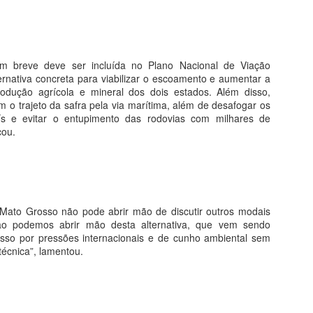
, General Carneiro, Torixoréu, Ribeirãozinho, Araguainha, Araguaiana,
m serão contempladas com serviços de cidadania, atendimento
 do programa BOLSA FAMÍLIA
 em breve deve ser incluída no Plano Nacional de Viação
ternativa concreta para viabilizar o escoamento e aumentar a
gem do beneficiários do Programa Bolsa Família
rodução agrícola e mineral dos dois estados. Além disso,
m o trajeto da safra pela via marítima, além de desafogar os
as convoca todos os beneficiários do programa Bolsa Família a realizar
ís e evitar o entupimento das rodovias com milhares de
s em saúde exigidas pelo programa.
cou.
 o agente comunitário de saúde ou o próprio PSF do seu bairro.
35 anos depois do deputado Juruna, indígenas
PR
24
continuam sem representação política no país
 Mato Grosso não pode abrir mão de discutir outros modais
m 19 de abril de 1983, o cacique xavante Mário Juruna subiu ao
ão podemos abrir mão desta alternativa, que vem sendo
lenário da Câmara Federal para um discurso histórico em homenagem
so por pressões internacionais e de cunho ambiental sem
 Dia do Índio. “Eu não vim aqui fuxicar com ninguém, eu vim aqui
técnica”, lamentou.
ra trabalhar, para defender o povo, eu vim aqui para lutar. Eu quero
ue gente comece a respeitar nome de Juruna. Eu quero que gente
ate índio brasileiro o mais possível dentro do melhor. Cada um de nós
em consciência e cada um de nós tem capacidade.