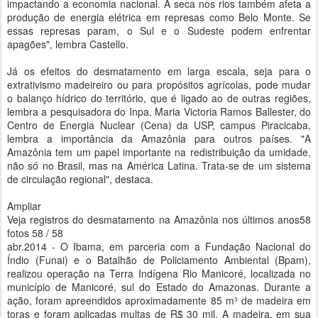
impactando a economia nacional. A seca nos rios também afeta a
produção de energia elétrica em represas como Belo Monte. Se
essas represas param, o Sul e o Sudeste podem enfrentar
apagões", lembra Castello.
Já os efeitos do desmatamento em larga escala, seja para o
extrativismo madeireiro ou para propósitos agrícolas, pode mudar
o balanço hídrico do território, que é ligado ao de outras regiões,
lembra a pesquisadora do Inpa. Maria Victoria Ramos Ballester, do
Centro de Energia Nuclear (Cena) da USP, campus Piracicaba,
lembra a importância da Amazônia para outros países. "A
Amazônia tem um papel importante na redistribuição da umidade,
não só no Brasil, mas na América Latina. Trata-se de um sistema
de circulação regional", destaca.
Ampliar
Veja registros do desmatamento na Amazônia nos últimos anos58
fotos 58 / 58
abr.2014 - O Ibama, em parceria com a Fundação Nacional do
Índio (Funai) e o Batalhão de Policiamento Ambiental (Bpam),
realizou operação na Terra Indígena Rio Manicoré, localizada no
município de Manicoré, sul do Estado do Amazonas. Durante a
ação, foram apreendidos aproximadamente 85 m³ de madeira em
toras e foram aplicadas multas de R$ 30 mil. A madeira, em sua