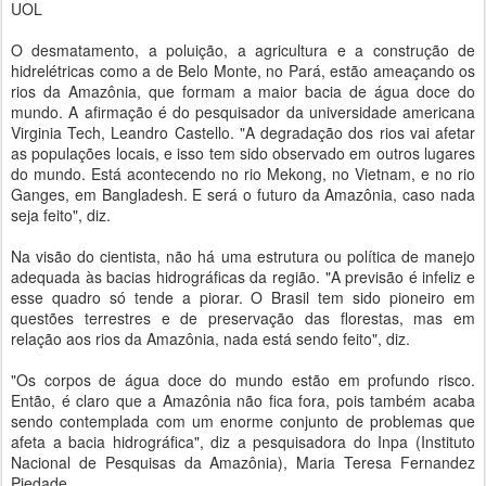
UOL
O desmatamento, a poluição, a agricultura e a construção de
hidrelétricas como a de Belo Monte, no Pará, estão ameaçando os
rios da Amazônia, que formam a maior bacia de água doce do
mundo. A afirmação é do pesquisador da universidade americana
Virginia Tech, Leandro Castello. "A degradação dos rios vai afetar
as populações locais, e isso tem sido observado em outros lugares
do mundo. Está acontecendo no rio Mekong, no Vietnam, e no rio
Ganges, em Bangladesh. E será o futuro da Amazônia, caso nada
seja feito", diz.
Na visão do cientista, não há uma estrutura ou política de manejo
adequada às bacias hidrográficas da região. "A previsão é infeliz e
esse quadro só tende a piorar. O Brasil tem sido pioneiro em
questões terrestres e de preservação das florestas, mas em
relação aos rios da Amazônia, nada está sendo feito", diz.
"Os corpos de água doce do mundo estão em profundo risco.
Então, é claro que a Amazônia não fica fora, pois também acaba
sendo contemplada com um enorme conjunto de problemas que
afeta a bacia hidrográfica", diz a pesquisadora do Inpa (Instituto
Nacional de Pesquisas da Amazônia), Maria Teresa Fernandez
Piedade.