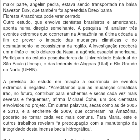
maior parte, angelim-pedra, estava sendo transportada na balsa
Navezon B29, que também foi apreendida Ditec/Ibama
Floresta Amazônica pode virar cerrado
Outro estudo, que envolve cientistas brasileiros e americanos,
aponta numa direção semelhante. A pesquisa irá analisar três
eventos extremos que ocorreram na Amazônia na última década a
fim de prever o impacto das mudanças climáticas e do
desmatamento no ecossistema da região. A investigação receberá
um milhão e meio dólares da Nasa, a agência espacial americana.
Participam do estudo pesquisadores da Universidade Estadual de
São Paulo (Unesp), e das federais de Alagoas (Ufal) e Rio Grande
do Norte (UFRN).
A previsão do estudo em relação à ocorrência de eventos
extremos é negativa. "Acreditamos que as mudanças climáticas
irão, no futuro, contribuir para enchentes e secas cada vez mais
severas e frequentes", afirma Michael Cohe, um dos cientistas
envolvidos no projeto. Em outras palavras, secas como as de 2005
e 2010, e a enchente de 2009, que ocorreram na Amazônia,
poderão se tornar cada vez mais comuns. Para Maria, este e
outros trabalhos revelam "a preocupação com a manutenção da
integridade desta imensa bacia hidrográfica".