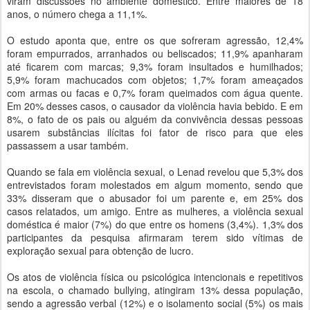
viram discussões no ambiente doméstico. Entre maiores de 18
anos, o número chega a 11,1%.
O estudo aponta que, entre os que sofreram agressão, 12,4%
foram empurrados, arranhados ou beliscados; 11,9% apanharam
até ficarem com marcas; 9,3% foram insultados e humilhados;
5,9% foram machucados com objetos; 1,7% foram ameaçados
com armas ou facas e 0,7% foram queimados com água quente.
Em 20% desses casos, o causador da violência havia bebido. E em
8%, o fato de os pais ou alguém da convivência dessas pessoas
usarem substâncias ilícitas foi fator de risco para que eles
passassem a usar também.
Quando se fala em violência sexual, o Lenad revelou que 5,3% dos
entrevistados foram molestados em algum momento, sendo que
33% disseram que o abusador foi um parente e, em 25% dos
casos relatados, um amigo. Entre as mulheres, a violência sexual
doméstica é maior (7%) do que entre os homens (3,4%). 1,3% dos
participantes da pesquisa afirmaram terem sido vítimas de
exploração sexual para obtenção de lucro.
Os atos de violência física ou psicológica intencionais e repetitivos
na escola, o chamado bullying, atingiram 13% dessa população,
sendo a agressão verbal (12%) e o isolamento social (5%) os mais