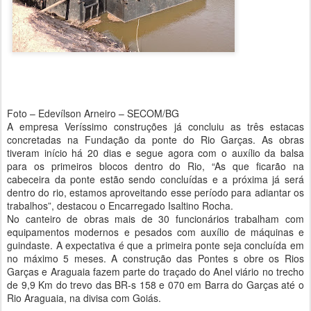
Foto – Edevílson Arneiro – SECOM/BG
A empresa Veríssimo construções já concluiu as três estacas
concretadas na Fundação da ponte do Rio Garças. As obras
tiveram início há 20 dias e segue agora com o auxílio da balsa
para os primeiros blocos dentro do Rio, “As que ficarão na
cabeceira da ponte estão sendo concluídas e a próxima já será
dentro do rio, estamos aproveitando esse período para adiantar os
trabalhos”, destacou o Encarregado Isaltino Rocha.
No canteiro de obras mais de 30 funcionários trabalham com
equipamentos modernos e pesados com auxílio de máquinas e
guindaste. A expectativa é que a primeira ponte seja concluída em
no máximo 5 meses. A construção das Pontes s obre os Rios
Garças e Araguaia fazem parte do traçado do Anel viário no trecho
de 9,9 Km do trevo das BR-s 158 e 070 em Barra do Garças até o
Rio Araguaia, na divisa com Goiás.