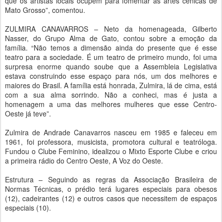
que os artistas locais ocupem para fomentar as artes cênicas de
Mato Grosso”, comentou.
ZULMIRA CANAVARROS – Neto da homenageada, Gilberto
Nasser, do Grupo Alma de Gato, contou sobre a emoção da
família. “Não temos a dimensão ainda do presente que é esse
teatro para a sociedade. É um teatro de primeiro mundo, foi uma
surpresa enorme quando soube que a Assembleia Legislativa
estava construindo esse espaço para nós, um dos melhores e
maiores do Brasil. A família está honrada, Zulmira, lá de cima, está
com a sua alma sorrindo. Não a conheci, mas é justa a
homenagem a uma das melhores mulheres que esse Centro-
Oeste já teve”.
Zulmira de Andrade Canavarros nasceu em 1985 e faleceu em
1961, foi professora, musicista, promotora cultural e teatróloga.
Fundou o Clube Feminino, idealizou o Mixto Esporte Clube e criou
a primeira rádio do Centro Oeste, A Voz do Oeste.
Estrutura – Seguindo as regras da Associação Brasileira de
Normas Técnicas, o prédio terá lugares especiais para obesos
(12), cadeirantes (12) e outros casos que necessitem de espaços
especiais (10).