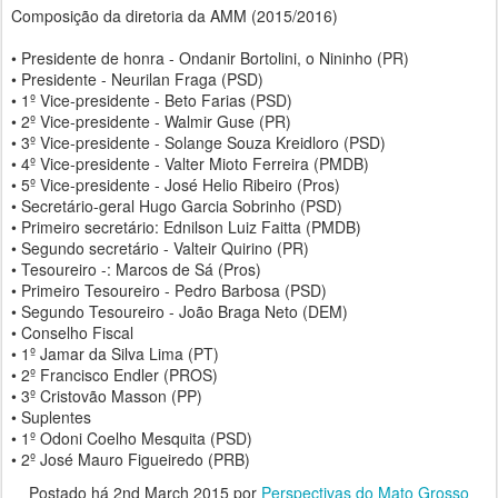
Composição da diretoria da AMM (2015/2016)
• Presidente de honra - Ondanir Bortolini, o Nininho (PR)
• Presidente - Neurilan Fraga (PSD)
• 1º Vice-presidente - Beto Farias (PSD)
• 2º Vice-presidente - Walmir Guse (PR)
• 3º Vice-presidente - Solange Souza Kreidloro (PSD)
• 4º Vice-presidente - Valter Mioto Ferreira (PMDB)
• 5º Vice-presidente - José Helio Ribeiro (Pros)
• Secretário-geral Hugo Garcia Sobrinho (PSD)
• Primeiro secretário: Ednilson Luiz Faitta (PMDB)
• Segundo secretário - Valteir Quirino (PR)
• Tesoureiro -: Marcos de Sá (Pros)
• Primeiro Tesoureiro - Pedro Barbosa (PSD)
• Segundo Tesoureiro - João Braga Neto (DEM)
• Conselho Fiscal
• 1º Jamar da Silva Lima (PT)
• 2º Francisco Endler (PROS)
• 3º Cristovão Masson (PP)
• Suplentes
• 1º Odoni Coelho Mesquita (PSD)
• 2º José Mauro Figueiredo (PRB)
Postado há
2nd March 2015
por
Perspectivas do Mato Grosso