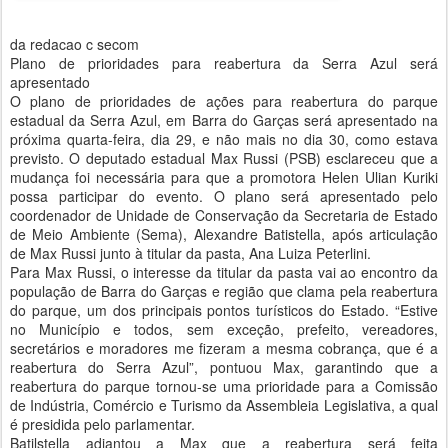
da redacao c secom
Plano de prioridades para reabertura da Serra Azul será
apresentado
O plano de prioridades de ações para reabertura do parque
estadual da Serra Azul, em Barra do Garças será apresentado na
próxima quarta-feira, dia 29, e não mais no dia 30, como estava
previsto. O deputado estadual Max Russi (PSB) esclareceu que a
mudança foi necessária para que a promotora Helen Ulian Kuriki
possa participar do evento. O plano será apresentado pelo
coordenador de Unidade de Conservação da Secretaria de Estado
de Meio Ambiente (Sema), Alexandre Batistella, após articulação
de Max Russi junto à titular da pasta, Ana Luiza Peterlini.
Para Max Russi, o interesse da titular da pasta vai ao encontro da
população de Barra do Garças e região que clama pela reabertura
do parque, um dos principais pontos turísticos do Estado. “Estive
no Município e todos, sem exceção, prefeito, vereadores,
secretários e moradores me fizeram a mesma cobrança, que é a
reabertura do Serra Azul”, pontuou Max, garantindo que a
reabertura do parque tornou-se uma prioridade para a Comissão
de Indústria, Comércio e Turismo da Assembleia Legislativa, a qual
é presidida pelo parlamentar.
Batilstella adiantou a Max que a reabertura será feita