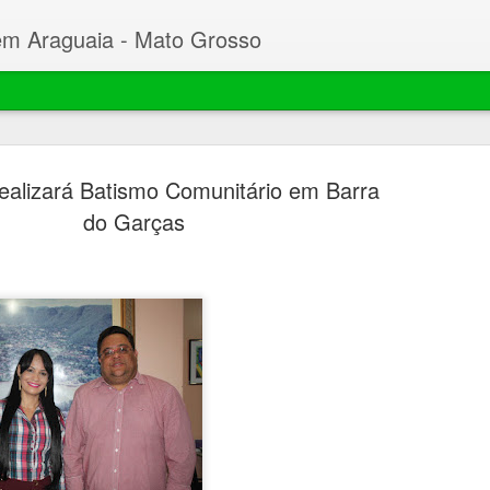
em Araguaia - Mato Grosso
realizará Batismo Comunitário em Barra
do Garças
Beto faz C
MAR
23
Desembarg
processo 
mil hectar
Garças
O prefeito de Nova Xavant