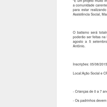
“É um projeto muito i
a comunidade carente 
para estar realizando
Assistência Social, Ma
BETO COBRA DE
MAY
9
MINISTRO DAS
O batismo será total
CIDADES
poderão ser feitas na
RETOMADA DAS
agosto a 5 setembro
OBRAS DE
Antônio.
CONJUNTOS
HABITACIONAIS
O prefeito Roberto Farias continua
A
Inscrições: 05/08/201
fazendo visitas em busca de
recursos, ao lado do deputado
Local:Ação Social e 
B
federal Fábio Garcia esteve no
ir
Ministério das Cidades cobrando a
Ab
volta imediata da construção do
qu
Residencial carvalho I e II, o
- Crianças de 0 a 7 a
ag
ministro Alexandre Baldy solicitou
re
da Caixa celeridade e afirmou que
- Os padrinhos devem s
virá em Barra do Garças para