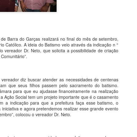
"ganho" de 70 mil hectares
Garças.
Assim como seu homônimo a
de Xavantina murchou rapid
iria para seu município se 
l de Barra do Garças realizará no final do mês de setembro,
orelha por meter o nariz o
o Católico. A ideia do Batismo veio através da indicação n °
o vereador Dr. Neto, que solicita a possibilidade de criação
O desembargador relator do
 Comunitário”.
Municipal não detém legitim
inconstitucionalidade de Le
municipal, conforme art. 1
razão disso, extinguiu o p
 o vereador diz buscar atender as necessidades de centenas
acórdão que suspendeu os e
ejam que seus filhos passem pelo sacramento do batismo.
mara para que eu ajudasse financeiramente na realização
a Ação Social tem um projeto importante que é o casamento
MPF RECOMENDA À
MAY
om a indicação para que a prefeitura faça esse batismo, o
4
na iniciativa e agora pretendemos realizar esse grande evento
SES-MT REFORMA
embro”, colocou o vereador Dr. Neto.
EM CENTRAL DE
DISTRIBUIÇÃO DE
VACINAS DE BARRA