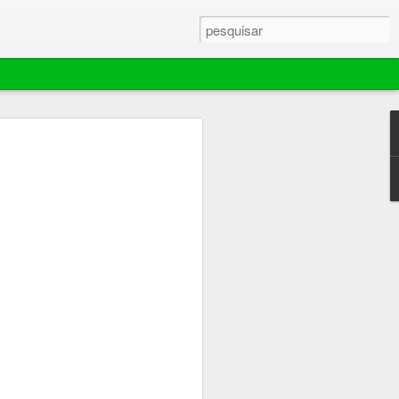
ebola murchar rápido,
ador extingue
e mantém área de 70
es em Barra do
ina comemorou por pouco tempo o