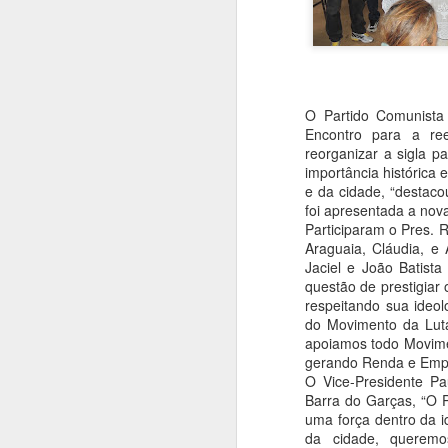
O Partido Comunist
Encontro para a ree
reorganizar a sigla 
importância histórica
e da cidade, “destacou
foi apresentada a nova
Participaram o Pres. R
Araguaia, Cláudia, 
Jaciel e João Batista
questão de prestigiar 
respeitando sua ide
do Movimento da Luta
apoiamos todo Movime
gerando Renda e Empre
O Vice-Presidente Pa
Barra do Garças, “O 
uma força dentro da i
da cidade, queremo