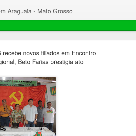
em Araguaia - Mato Grosso
 recebe novos filiados em Encontro
ional, Beto Farias prestigia ato
Beto faz C
MAR
23
Desembarg
processo 
mil hectar
Garças
O prefeito de Nova Xavant