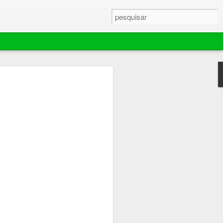
ebola murchar rápido,
ador extingue
e mantém área de 70
es em Barra do
ina comemorou por pouco tempo o