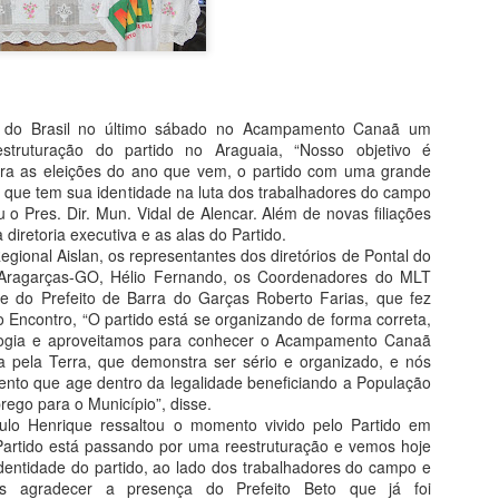
"ganho" de 70 mil hectares
Garças.
Assim como seu homônimo a
de Xavantina murchou rapid
iria para seu município se 
a do Brasil no último sábado no Acampamento Canaã um
orelha por meter o nariz o
struturação do partido no Araguaia, “Nosso objetivo é
para as eleições do ano que vem, o partido com uma grande
O desembargador relator do
 e que tem sua identidade na luta dos trabalhadores do campo
Municipal não detém legitim
 o Pres. Dir. Mun. Vidal de Alencar. Além de novas filiações
inconstitucionalidade de Le
 diretoria executiva e as alas do Partido.
municipal, conforme art. 1
egional Aislan, os representantes dos diretórios de Pontal do
razão disso, extinguiu o p
e Aragarças-GO, Hélio Fernando, os Coordenadores do MLT
acórdão que suspendeu os e
 e do Prefeito de Barra do Garças Roberto Farias, que fez
o Encontro, “O partido está se organizando de forma correta,
ologia e aproveitamos para conhecer o Acampamento Canaã
 pela Terra, que demonstra ser sério e organizado, e nós
MPF RECOMENDA À
MAY
nto que age dentro da legalidade beneficiando a População
4
SES-MT REFORMA
go para o Município”, disse.
EM CENTRAL DE
ulo Henrique ressaltou o momento vivido pelo Partido em
Partido está passando por uma reestruturação e vemos hoje
DISTRIBUIÇÃO DE
dentidade do partido, ao lado dos trabalhadores do campo e
VACINAS DE BARRA
s agradecer a presença do Prefeito Beto que já foi