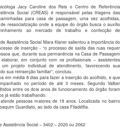
DO GARÇAS
cóloga Jacy Caroline dos Reis o Centro de Referência
O Ministério Público Federal
istência Social (CREAS) é responsável pelas triagens das
(MPF) em Mato Grosso, por meio
caminhadas para casa de passagem, uma vez acolhidas,
da sua Unidade em Barra do
de ressocialização onde a equipe do órgão busca o auxílio
Garças (MT), expediu
DIRETOR DA AZUL
aminhamento ao mercado de trabalho e confecção de
MAY
recomendação à Secretaria de
4
ANUNCIA RETORNO
Saúde do Estado de Mato
 de Assistência Social Mara Kisner salientou a importância do
Grosso, para que promova a
DE VOOS PARA
ocesso de inserção - “o processo de saída das ruas requer
reforma do Escritório Regional de
BARRA DO GARÇAS
essoa que, durante sua permanência na Casa de Passagem
Saúde de Barra do Garças, onde
O prefeito de Barra do Garças,
 elaborar, em conjunto com os profissionais – assistentes
funciona também a Central de
Roberto Farias, recebeu na quinta-
, um projeto individual de atendimento, favorecendo sua
Distribuição de Vacinas.
feira (3), o diretor de expansão da
do sua reinserção familiar”, concluiu.
Azul, Ronaldo Veras, no gabinete
va em média 8 dias para fazer a inserção do acolhido, e que
BARRA DO GARÇAS RECEBE KITS DE
PR
da prefeitura, quando recebeu a
companhado no período de até 3 meses. Segundo Valber
29
boa notícia sobre a volta do voo
hidos entre os dois anos de funcionamento do órgão foram
IRRIGAÇÃO DO MINISTÉRIO DA AGRICULTURA
direto da empresa de Barra do
os já estão trabalhando.
arra do Garças foi uma das 22 cidades contempladas com kits de
Garças para Cuiabá.
atende pessoas maiores de 18 anos. Localizada no bairro
rigação que foram entregues pelo Ministério da Agricultura, Pecuária e
oaquim Guardiato, ao lado da casa Filadélfia.
astecimento (Mapa) na sexta (27) no total de 895 kits de irrigação,
A linha será aos domingos dando
e irão distribuir o material para pequenos produtores rurais da
opção para várias conexões a
ricultura familiar. O prefeito Roberto Farias esteve sendo
partir da capital do Estado.
de Assistência Social – 3402 – 2020 ou 2062
presentado nesta solenidade pelo secretário Fabiano Dall’Agnol.