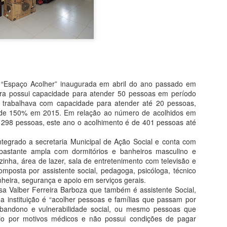
"ganho" de 70 mil hectares
Garças.
Assim como seu homônimo a
de Xavantina murchou rapid
iria para seu município se 
orelha por meter o nariz o
“Espaço Acolher” inaugurada em abril do ano passado em
O desembargador relator do
ra possui capacidade para atender 50 pessoas em período
Municipal não detém legitim
e trabalhava com capacidade para atender até 20 pessoas,
inconstitucionalidade de Le
 de 150% em 2015. Em relação ao número de acolhidos em
municipal, conforme art. 1
 298 pessoas, este ano o acolhimento é de 401 pessoas até
razão disso, extinguiu o p
acórdão que suspendeu os e
tegrado a secretaria Municipal de Ação Social e conta com
 bastante ampla com dormitórios e banheiros masculino e
cozinha, área de lazer, sala de entretenimento com televisão e
MPF RECOMENDA À
MAY
mposta por assistente social, pedagoga, psicóloga, técnico
4
eira, segurança e apoio em serviços gerais.
SES-MT REFORMA
a Valber Ferreira Barboza que também é assistente Social,
EM CENTRAL DE
da instituição é “acolher pessoas e famílias que passam por
DISTRIBUIÇÃO DE
abandono e vulnerabilidade social, ou mesmo pessoas que
VACINAS DE BARRA
io por motivos médicos e não possui condições de pagar