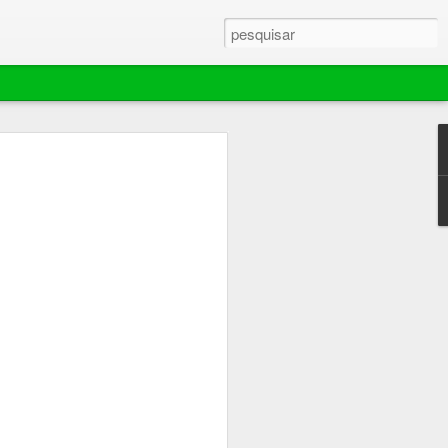
ebola murchar rápido,
ador extingue
e mantém área de 70
es em Barra do
ina comemorou por pouco tempo o