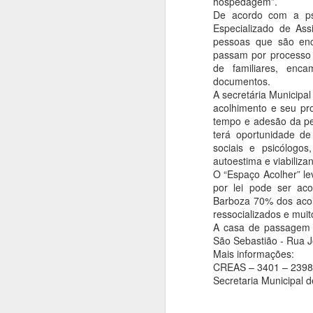
hospedagem”.
De acordo com a psi
Especializado de Ass
pessoas que são en
passam por processo 
BETO COBRA DE
MAY
de familiares, enc
9
documentos.
MINISTRO DAS
A secretária Municipal
CIDADES
acolhimento e seu pr
RETOMADA DAS
tempo e adesão da p
OBRAS DE
terá oportunidade de
CONJUNTOS
sociais e psicólogos
autoestima e viabilizan
HABITACIONAIS
O “Espaço Acolher” le
O prefeito Roberto Farias continua
A
por lei pode ser a
fazendo visitas em busca de
Barboza 70% dos acol
recursos, ao lado do deputado
ressocializados e muit
B
federal Fábio Garcia esteve no
A casa de passagem 
ir
Ministério das Cidades cobrando a
São Sebastião - Rua J
Ab
volta imediata da construção do
Mais informações:
qu
Residencial carvalho I e II, o
CREAS – 3401 – 2398
ag
ministro Alexandre Baldy solicitou
Secretaria Municipal 
re
da Caixa celeridade e afirmou que
virá em Barra do Garças para