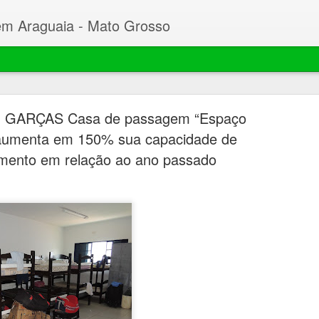
em Araguaia - Mato Grosso
GARÇAS Casa de passagem “Espaço
 aumenta em 150% sua capacidade de
mento em relação ao ano passado
Beto faz C
MAR
23
Desembarg
processo 
mil hectar
Garças
O prefeito de Nova Xavant