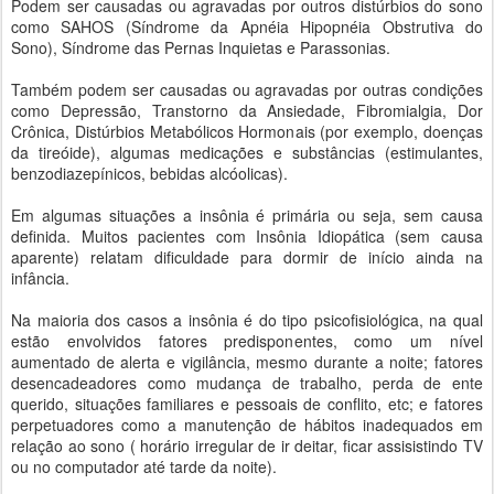
Podem ser causadas ou agravadas por outros distúrbios do sono
como SAHOS (Síndrome da Apnéia Hipopnéia Obstrutiva do
Sono), Síndrome das Pernas Inquietas e Parassonias.
Também podem ser causadas ou agravadas por outras condições
como Depressão, Transtorno da Ansiedade, Fibromialgia, Dor
Crônica, Distúrbios Metabólicos Hormonais (por exemplo, doenças
da tireóide), algumas medicações e substâncias (estimulantes,
benzodiazepínicos, bebidas alcóolicas).
Em algumas situações a insônia é primária ou seja, sem causa
definida. Muitos pacientes com Insônia Idiopática (sem causa
aparente) relatam dificuldade para dormir de início ainda na
infância.
Na maioria dos casos a insônia é do tipo psicofisiológica, na qual
estão envolvidos fatores predisponentes, como um nível
aumentado de alerta e vigilância, mesmo durante a noite; fatores
desencadeadores como mudança de trabalho, perda de ente
querido, situações familiares e pessoais de conflito, etc; e fatores
perpetuadores como a manutenção de hábitos inadequados em
relação ao sono ( horário irregular de ir deitar, ficar assisistindo TV
ou no computador até tarde da noite).