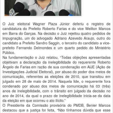
O Juiz eleitoral Wagner Plaza Júnior deferiu o registro de
candidatura do Prefeito Roberto Farias e do vice Weliton Marcos
em Barra do Garças. Na decisão o Juiz rejeitou quatro pedidos de
impugnação, um do advogado Adriano Azevedo Araujo, outro do
candidato a Prefeito Sandro Saggin, o terceiro do candidato a vice-
prefeito Fernando Delmondes e um quarto pedido do Ministério
Público.
Na fundamentação o Juiz relatou, “Todas objeções apresentadas
objetivam a declaração da inelegibilidade do requerente Roberto
Ângelo de Farias em razão de sua condenação em AIJE (Ação de
Investigações Judicial Eleitoral), por abuso do poder dos meios de
comunicação, referentes as eleições de 2010, que transitou em
julgado em 28 de maio de 2014. Naquela lide, o requerente fora
condenado por abuso dos meios de comunicação há 03 (três)
anos de inelegibilidade, com o trânsito em julgado da decisão no
ano de 2014, da qual o prazo de inelegibilidade inicia-se da data
da eleição em que ocorreu o ato ilícito.”
O Presidente da Comissão provisória do PMDB, Benier Marcos
destacou que a justiça foi feita, “Não tínhamos dúvida que esse