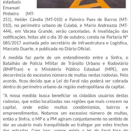
estaduais
Emanuel
Pinheiro (MT-
251), Helder Cândia (MT-010) e Palmiro Paes de Barros (MT-
010), no perímetro urbano de Cuiabá, e Mario Andreazza (MT-
444), em Várzea Grande, serão canceladas. A invalidação das
notificações, feitas até o dia 30 de outubro, consta na Portaria Nº
085/2017 assinada pelo secretário de Infraestrutura e Logística,
Marcelo Duarte, e publicada no Diário Oficial.
A medida faz parte de um entendimento entre a Sinfra, o
Batalhão de Polícia Militar de Trânsito Urbano e Rodoviário
(BMPTran) e o Ministério Público Estadual (MPE), em
decorrência do excessivo número de multas nestas rodovias. Pelo
acordo, ficou decido que a Lei do Farol não poderá ser cobrada
dentro do perímetro urbano da região metropolitana da capital.
“A nossa medida busca beneficiar os cidadãos usuários destas
rodovias, que estão localizadas nas regiões que mais crescem na
capital, onde estão muitos condômionios, bairros e
empreendimentos. Notamos um excessivo número de multas,
então a Sinfra, o MP e a PM agiram conjuntamente no sentido de
dar ao usuário mais tranquilidade ao trafegar por estes trechos