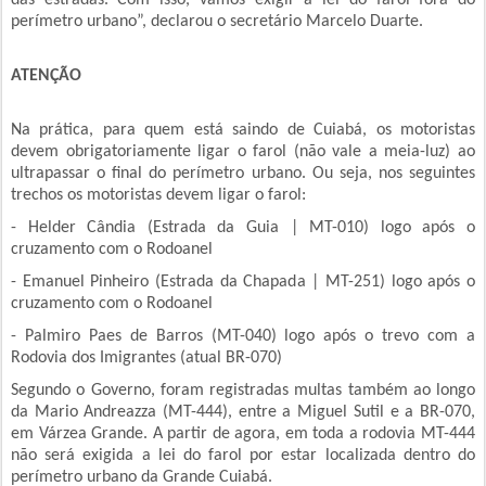
das estradas. Com isso, vamos exigir a lei do farol fora do
perímetro urbano”, declarou o secretário Marcelo Duarte.
ATENÇÃO
Na prática, para quem está saindo de Cuiabá, os motoristas
devem obrigatoriamente ligar o farol (não vale a meia-luz) ao
ultrapassar o final do perímetro urbano. Ou seja, nos seguintes
trechos os motoristas devem ligar o farol:
- Helder Cândia (Estrada da Guia | MT-010) logo após o
cruzamento com o Rodoanel
- Emanuel Pinheiro (Estrada da Chapada | MT-251) logo após o
cruzamento com o Rodoanel
- Palmiro Paes de Barros (MT-040) logo após o trevo com a
Rodovia dos Imigrantes (atual BR-070)
Segundo o Governo, foram registradas multas também ao longo
da Mario Andreazza (MT-444), entre a Miguel Sutil e a BR-070,
em Várzea Grande. A partir de agora, em toda a rodovia MT-444
não será exigida a lei do farol por estar localizada dentro do
perímetro urbano da Grande Cuiabá.