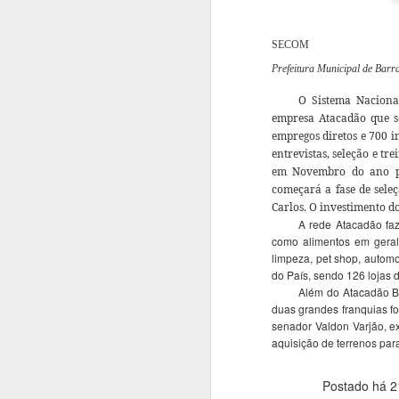
SECOM
Prefeitura Municipal de Bar
O Sistema Naciona
empresa Atacadão que s
empregos diretos e 700 in
entrevistas, seleção e t
em Novembro do ano pa
começará a fase de seleç
Carlos. O investimento d
A rede Atacadão faz
como alimentos em geral, 
limpeza, pet shop, autom
do País, sendo 126 lojas d
Além do Atacadão Ba
duas grandes franquias f
senador Valdon Varjão, ex
aquisição de terrenos pa
Postado há
2