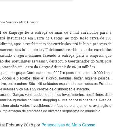
"ganho" de 70 mil hectares
Garças.
Assim como seu homônimo a
ra do Garças - Mato Grosso
de Xavantina murchou rapid
iria para seu município se 
l de Emprego fez a entrega de mais de 2 mil currículos para a
orelha por meter o nariz o
erá inaugurada em Barra do Garças. Ao todo serão cerca de 350
diretos, após o recebimento dos currículos terá início o processo de
O desembargador relator do
reinamento dos funcionários, “Iniciamos o recebimento dos currículos
Municipal não detém legitim
ssado e agora estamos fazendo a entrega para a empresa que
inconstitucionalidade de Le
ão dos postulantes as vagas”, destacou o Coordenador do SINE José
municipal, conforme art. 1
o Atacadão em Barra do Garças é de mais de R$ 70 milhões.
razão disso, extinguiu o p
 parte do grupo Carrefour desde 2007 e possui mais de 10.000 itens
acórdão que suspendeu os e
doces e biscoitos, frios e laticínio, bebidas, bazar, higiene pessoal,
otivo, entre outros. São 146 unidades espalhadas em todos os Estados
e autosserviço mais 22 centros de distribuição e atacado.
rra do Garças vem recebendo muitos investimentos, nos últimos dias
MPF RECOMENDA À
MAY
oram inauguradas no Barra shopping e uma concessionária na Avenida
4
SES-MT REFORMA
istem ainda vários investidores em fase de planejamento, avaliação e
EM CENTRAL DE
ra implantação de empresas de diversos segmentos no município.
DISTRIBUIÇÃO DE
VACINAS DE BARRA
1st February 2018
por
Perspectivas do Mato Grosso