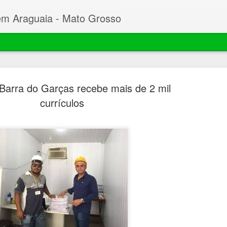
em Araguaia - Mato Grosso
Barra do Garças recebe mais de 2 mil
currículos
Beto faz C
MAR
23
Desembarg
processo 
mil hectar
Garças
O prefeito de Nova Xavant